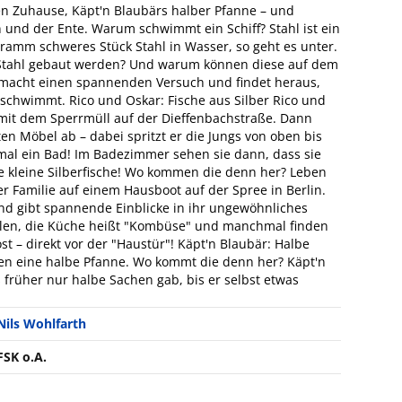
 Zuhause, Käpt'n Blaubärs halber Pfanne – und
 und der Ente. Warum schwimmt ein Schiff? Stahl ist ein
ogramm schweres Stück Stahl in Wasser, so geht es unter.
 Stahl gebaut werden? Und warum können diese auf dem
cht einen spannenden Versuch und findet heraus,
 schwimmt. Rico und Oskar: Fische aus Silber Rico und
 mit dem Sperrmüll auf der Dieffenbachstraße. Dann
en Möbel ab – dabei spritzt er die Jungs von oben bis
inmal ein Bad! Im Badezimmer sehen sie dann, dass sie
ele kleine Silberfische! Wo kommen die denn her? Leben
 Familie auf einem Hausboot auf der Spree in Berlin.
d gibt spannende Einblicke in ihr ungewöhnliches
ilen, die Küche heißt "Kombüse" und manchmal finden
t – direkt vor der "Haustür"! Käpt'n Blaubär: Halbe
en eine halbe Pfanne. Wo kommt die denn her? Käpt'n
 früher nur halbe Sachen gab, bis er selbst etwas
Nils Wohlfarth
FSK o.A.