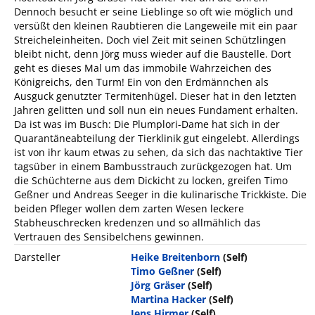
Dennoch besucht er seine Lieblinge so oft wie möglich und
versüßt den kleinen Raubtieren die Langeweile mit ein paar
Streicheleinheiten. Doch viel Zeit mit seinen Schützlingen
bleibt nicht, denn Jörg muss wieder auf die Baustelle. Dort
geht es dieses Mal um das immobile Wahrzeichen des
Königreichs, den Turm! Ein von den Erdmännchen als
Ausguck genutzter Termitenhügel. Dieser hat in den letzten
Jahren gelitten und soll nun ein neues Fundament erhalten.
Da ist was im Busch: Die Plumplori-Dame hat sich in der
Quarantäneabteilung der Tierklinik gut eingelebt. Allerdings
ist von ihr kaum etwas zu sehen, da sich das nachtaktive Tier
tagsüber in einem Bambusstrauch zurückgezogen hat. Um
die Schüchterne aus dem Dickicht zu locken, greifen Timo
Geßner und Andreas Seeger in die kulinarische Trickkiste. Die
beiden Pfleger wollen dem zarten Wesen leckere
Stabheuschrecken kredenzen und so allmählich das
Vertrauen des Sensibelchens gewinnen.
Darsteller
Heike Breitenborn
(Self)
Timo Geßner
(Self)
Jörg Gräser
(Self)
Martina Hacker
(Self)
Jens Hirmer
(Self)