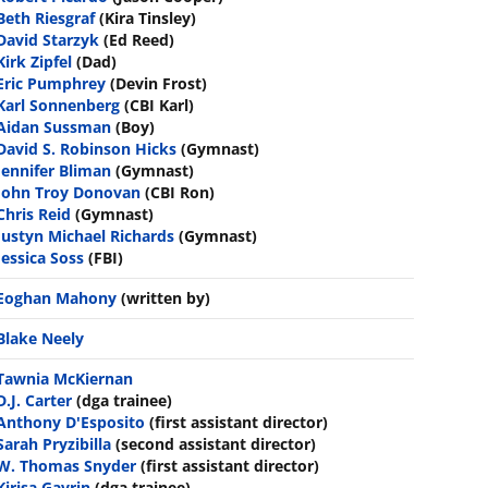
Beth Riesgraf
(Kira Tinsley)
David Starzyk
(Ed Reed)
Kirk Zipfel
(Dad)
Eric Pumphrey
(Devin Frost)
Karl Sonnenberg
(CBI Karl)
Aidan Sussman
(Boy)
David S. Robinson Hicks
(Gymnast)
Jennifer Bliman
(Gymnast)
John Troy Donovan
(CBI Ron)
Chris Reid
(Gymnast)
Justyn Michael Richards
(Gymnast)
Jessica Soss
(FBI)
Eoghan Mahony
(written by)
Blake Neely
Tawnia McKiernan
D.J. Carter
(dga trainee)
Anthony D'Esposito
(first assistant director)
Sarah Pryzibilla
(second assistant director)
W. Thomas Snyder
(first assistant director)
Kirisa Gavrin
(dga trainee)