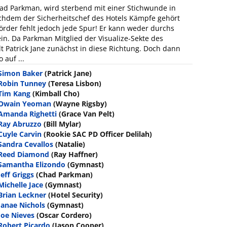
had Parkman, wird sterbend mit einer Stichwunde in
hdem der Sicherheitschef des Hotels Kämpfe gehört
rder fehlt jedoch jede Spur! Er kann weder durchs
n. Da Parkman Mitglied der Visualize-Sekte des
lt Patrick Jane zunächst in diese Richtung. Doch dann
 auf ...
Simon Baker
(Patrick Jane)
Robin Tunney
(Teresa Lisbon)
Tim Kang
(Kimball Cho)
Owain Yeoman
(Wayne Rigsby)
Amanda Righetti
(Grace Van Pelt)
Ray Abruzzo
(Bill Mylar)
Cuyle Carvin
(Rookie SAC PD Officer Delilah)
Sandra Cevallos
(Natalie)
Reed Diamond
(Ray Haffner)
Samantha Elizondo
(Gymnast)
Jeff Griggs
(Chad Parkman)
Michelle Jace
(Gymnast)
Brian Leckner
(Hotel Security)
Janae Nichols
(Gymnast)
Joe Nieves
(Oscar Cordero)
Robert Picardo
(Jason Cooper)