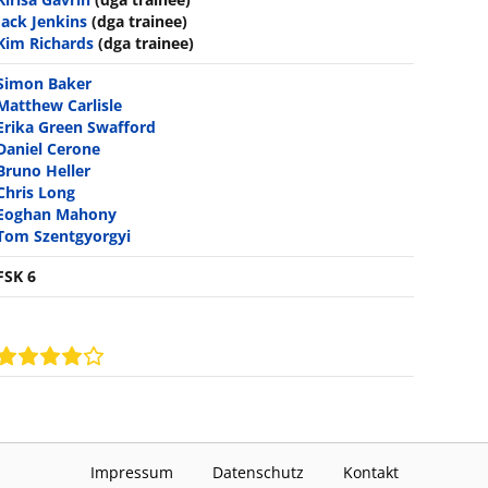
Jack Jenkins
(dga trainee)
Kim Richards
(dga trainee)
Simon Baker
Matthew Carlisle
Erika Green Swafford
Daniel Cerone
Bruno Heller
Chris Long
Eoghan Mahony
Tom Szentgyorgyi
FSK 6
Impressum
Datenschutz
Kontakt