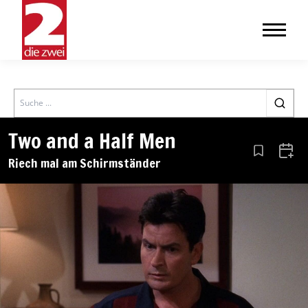
Search
Two and a Half Men
Aus den Le
Zum 
Riech mal am Schirmständer