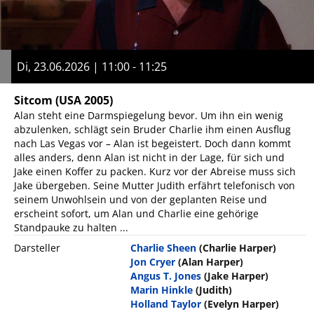
Di, 23.06.2026 | 11:00 - 11:25
Sitcom
(USA 2005)
Alan steht eine Darmspiegelung bevor. Um ihn ein wenig
abzulenken, schlägt sein Bruder Charlie ihm einen Ausflug
nach Las Vegas vor – Alan ist begeistert. Doch dann kommt
alles anders, denn Alan ist nicht in der Lage, für sich und
Jake einen Koffer zu packen. Kurz vor der Abreise muss sich
Jake übergeben. Seine Mutter Judith erfährt telefonisch von
seinem Unwohlsein und von der geplanten Reise und
erscheint sofort, um Alan und Charlie eine gehörige
Standpauke zu halten ...
Darsteller
Charlie Sheen
(Charlie Harper)
Jon Cryer
(Alan Harper)
Angus T. Jones
(Jake Harper)
Marin Hinkle
(Judith)
Holland Taylor
(Evelyn Harper)