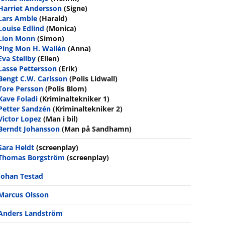
Harriet Andersson
(Signe)
Lars Amble
(Harald)
Louise Edlind
(Monica)
Lion Monn
(Simon)
Ping Mon H. Wallén
(Anna)
Eva Stellby
(Ellen)
Lasse Pettersson
(Erik)
Bengt C.W. Carlsson
(Polis Lidwall)
Tore Persson
(Polis Blom)
Kave Foladi
(Kriminaltekniker 1)
Petter Sandzén
(Kriminaltekniker 2)
Victor Lopez
(Man i bil)
Berndt Johansson
(Man på Sandhamn)
Sara Heldt
(screenplay)
Thomas Borgström
(screenplay)
Johan Testad
Marcus Olsson
Anders Landström