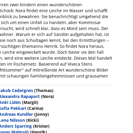
ihren zwei Kindern einen wunderschönen
hock: Nora findet eine Leiche im Wasser und schafft
Anblick zu bewahren. Sie benachrichtigt umgehend die
es sich um einen Unfall zu handeln, aber Kommissar
sucht, wird schnell klar, dass es Mord sein muss. Der
ewohner. Warum er sich auf Sandön aufgehalten hat, ist
sie noch aus Schultagen kennt, bei den Ermittlungen –
rsüchtigen Ehemanns Henrik. So findet Nora heraus,
e Leiche eingewickelt wurde. Doch bevor sie den Fall
 wird eine weitere Leiche entdeckt. Dieses Mal handelt
ten im Fischernetz. Basierend auf Viveca Stens
Mittsommer" auf mitreißende Art wunderschöne Bilder
 mit schaurigen Familiengeheimnissen und grausamen
Jakob Cedergren
(Thomas)
Alexandra Rapaport
(Nora)
Anki Lidén
(Margit)
Sofia Pekkari
(Carina)
Andreas Kundler
(Jonny)
Lena Nilsson
(Kicki)
Anders Sparring
(Krister)
Jonas Malmsjö
(Henrik)