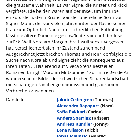
die grausame Wahrheit: Es war Signe, die Krister und Kicki
vergiftete. Die beiden waren auf der Insel, um ihr Erbe
einzufordern, denn Krister war der uneheliche Sohn von
Signes Mann, der vor vielen Jahrzehnten der Rache seiner
Frau zum Opfer fiel. Nach ihrer schrecklichen Enthüllung
lässt die ältere Dame die geschwächte Nora auf der Insel
zurück. Weil Nora am Morgen ihre Insulindosis vergessen
hat, verschlechtert sich ihr Zustand zunehmend.
Ausgerechnet jetzt brechen Thomas und Henrik erfolglos die
Suche nach Nora ab und Signe zieht die Konsequenz aus
ihren Taten ... Basierend auf Viveca Stens Bestseller-
Romanen bringt "Mord im Mittsommer" auf mitreißende Art
wunderschöne Bilder der schwedischen Schärenlandschaft
mit schaurigen Familiengeheimnissen und grausamen
Verbrechen zusammen.
Darsteller
Jakob Cedergren
(Thomas)
Alexandra Rapaport
(Nora)
Sofia Pekkari
(Carina)
Anders Sparring
(Krister)
Andreas Kundler
(Jonny)
Lena Nilsson
(Kicki)
Jonas Malmsjö
(Henrik)