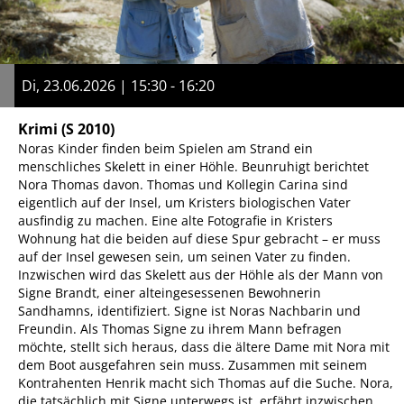
Di, 23.06.2026 | 15:30 - 16:20
Krimi
(S 2010)
Noras Kinder finden beim Spielen am Strand ein
menschliches Skelett in einer Höhle. Beunruhigt berichtet
Nora Thomas davon. Thomas und Kollegin Carina sind
eigentlich auf der Insel, um Kristers biologischen Vater
ausfindig zu machen. Eine alte Fotografie in Kristers
Wohnung hat die beiden auf diese Spur gebracht – er muss
auf der Insel gewesen sein, um seinen Vater zu finden.
Inzwischen wird das Skelett aus der Höhle als der Mann von
Signe Brandt, einer alteingesessenen Bewohnerin
Sandhamns, identifiziert. Signe ist Noras Nachbarin und
Freundin. Als Thomas Signe zu ihrem Mann befragen
möchte, stellt sich heraus, dass die ältere Dame mit Nora mit
dem Boot ausgefahren sein muss. Zusammen mit seinem
Kontrahenten Henrik macht sich Thomas auf die Suche. Nora,
die tatsächlich mit Signe unterwegs ist, erfährt inzwischen