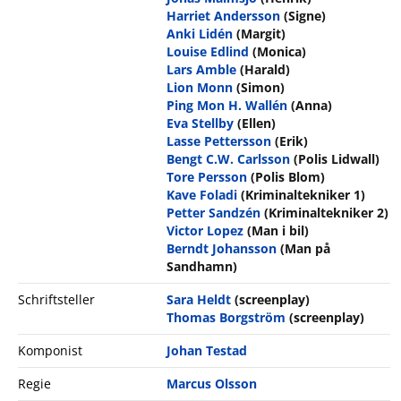
Harriet Andersson
(Signe)
Anki Lidén
(Margit)
Louise Edlind
(Monica)
Lars Amble
(Harald)
Lion Monn
(Simon)
Ping Mon H. Wallén
(Anna)
Eva Stellby
(Ellen)
Lasse Pettersson
(Erik)
Bengt C.W. Carlsson
(Polis Lidwall)
Tore Persson
(Polis Blom)
Kave Foladi
(Kriminaltekniker 1)
Petter Sandzén
(Kriminaltekniker 2)
Victor Lopez
(Man i bil)
Berndt Johansson
(Man på
Sandhamn)
Schriftsteller
Sara Heldt
(screenplay)
Thomas Borgström
(screenplay)
Komponist
Johan Testad
Regie
Marcus Olsson