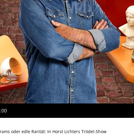
6:00
rams oder edle Rarität: In Horst Lichters Trödel-Show