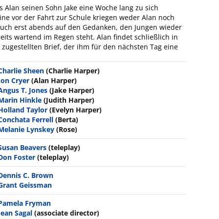
s Alan seinen Sohn Jake eine Woche lang zu sich
e vor der Fahrt zur Schule kriegen weder Alan noch
auch erst abends auf den Gedanken, den Jungen wieder
its wartend im Regen steht. Alan findet schließlich in
zugestellten Brief, der ihm für den nächsten Tag eine
Charlie Sheen
(Charlie Harper)
Jon Cryer
(Alan Harper)
Angus T. Jones
(Jake Harper)
Marin Hinkle
(Judith Harper)
Holland Taylor
(Evelyn Harper)
Conchata Ferrell
(Berta)
Melanie Lynskey
(Rose)
Susan Beavers
(teleplay)
Don Foster
(teleplay)
Dennis C. Brown
Grant Geissman
Pamela Fryman
Jean Sagal
(associate director)