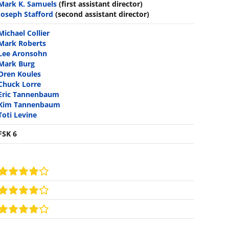
Mark K. Samuels
(first assistant director)
Joseph Stafford
(second assistant director)
Michael Collier
Mark Roberts
Lee Aronsohn
Mark Burg
Oren Koules
Chuck Lorre
Eric Tannenbaum
Kim Tannenbaum
Toti Levine
FSK 6