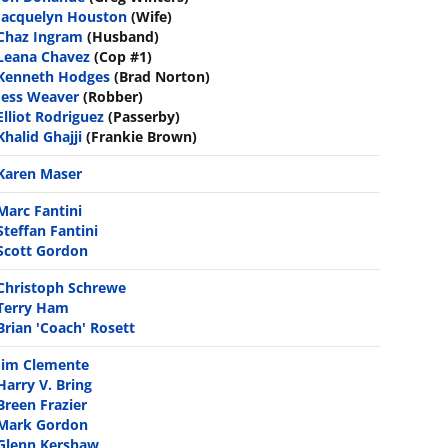
Jacquelyn Houston
(Wife)
Chaz Ingram
(Husband)
Leana Chavez
(Cop #1)
Kenneth Hodges
(Brad Norton)
Jess Weaver
(Robber)
Elliot Rodriguez
(Passerby)
Khalid Ghajji
(Frankie Brown)
Karen Maser
Marc Fantini
Steffan Fantini
Scott Gordon
Christoph Schrewe
Terry Ham
Brian 'Coach' Rosett
Jim Clemente
Harry V. Bring
Breen Frazier
Mark Gordon
Glenn Kershaw