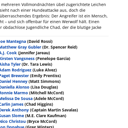
n mehreren Vollmondnächten übel zugerichtete Leichen
 sieht nach einer Hundeattacke aus, doch die
n überraschendes Ergebnis: Der Angreifer ist ein Mensch,
ht – und sich offenbar für einen Werwolf hält. Einen
er obdachlose Jugendliche Chad, der die blutige Jacke
Joe Mantegna
(David Rossi)
Matthew Gray Gubler
(Dr. Spencer Reid)
A.J. Cook
(Jennifer Jareau)
Kirsten Vangsness
(Penelope Garcia)
Aisha Tyler
(Dr. Tara Lewis)
Adam Rodriguez
(Luke Alvez)
Paget Brewster
(Emily Prentiss)
Daniel Henney
(Matt Simmons)
Daniella Alonso
(Lisa Douglas)
Ronnie Marmo
(Mitchell McCord)
Melissa De Sousa
(Adele McCord)
Carlin James
(Chad Higgins)
Derek Anthony
(Captain Martin Savalas)
Susan Slome
(M.E. Clare Kaufman)
Nico Christou
(Bryce McCord)
Jon Donahue
(Greg Winters)