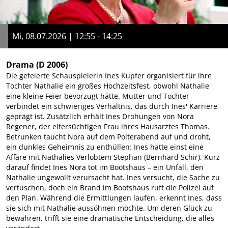
Mi, 08.07.2026 | 12:55 - 14:25
Drama
(D 2006)
Die gefeierte Schauspielerin Ines Kupfer organisiert für ihre
Tochter Nathalie ein großes Hochzeitsfest, obwohl Nathalie
eine kleine Feier bevorzugt hätte. Mutter und Tochter
verbindet ein schwieriges Verhältnis, das durch Ines' Karriere
geprägt ist. Zusätzlich erhält Ines Drohungen von Nora
Regener, der eifersüchtigen Frau ihres Hausarztes Thomas.
Betrunken taucht Nora auf dem Polterabend auf und droht,
ein dunkles Geheimnis zu enthüllen: Ines hatte einst eine
Affäre mit Nathalies Verlobtem Stephan (Bernhard Schir). Kurz
darauf findet Ines Nora tot im Bootshaus – ein Unfall, den
Nathalie ungewollt verursacht hat. Ines versucht, die Sache zu
vertuschen, doch ein Brand im Bootshaus ruft die Polizei auf
den Plan. Während die Ermittlungen laufen, erkennt Ines, dass
sie sich mit Nathalie aussöhnen möchte. Um deren Glück zu
bewahren, trifft sie eine dramatische Entscheidung, die alles