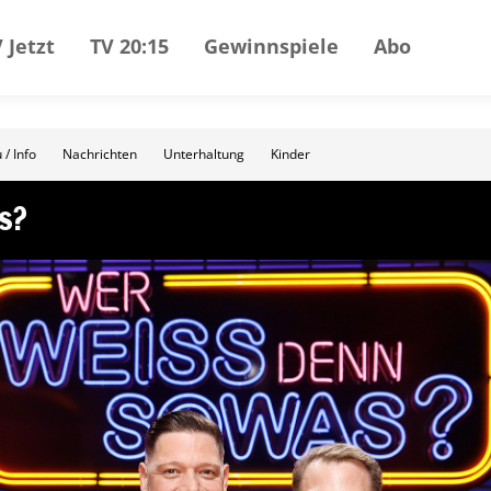
 Jetzt
TV 20:15
Gewinnspiele
Abo
 / Info
Nachrichten
Unterhaltung
Kinder
s?