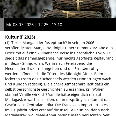
Mi, 08.07.2026 | 12:25 - 13:10
Kultur
(F 2025)
(1): Tokio: Manga oder Rezeptbuch? In seinem 2006
veröffentlichten Manga "Midnight Diner" nimmt Yarō Abe den
Leser mit auf eine kulinarische Reise ins nächtliche Tokio. Er
siedelt das namensgebende, nur nachts geöffnete Restaurant
im Bezirk Shinjuku an. Wenn nach Feierabend die
Neonlichter flackernd angehen und die Straßen ruhig
werden, öffnen sich die Türen des Midnight Diner. Beim
leckeren Essen des Küchenchefs werden Erinnerungen wach
und Kunden redselig. Die sichere Atmosphäre lädt dazu ein,
selbst persönlichste Geschichten zu erzählen. (2): Woher
stammt Vanille wirklich? Vanille hätte eigentlich nie auf
Madagaskar wachsen sollen, denn ursprünglich stammt das
Gewürz aus Zentralamerika. Die Franzosen importierten es
im 19. Jahrhundert erst auf die Insel La Réunion, dann nach
Madagaskar, wo ideale Anbaubedingungen herrschten. Seit