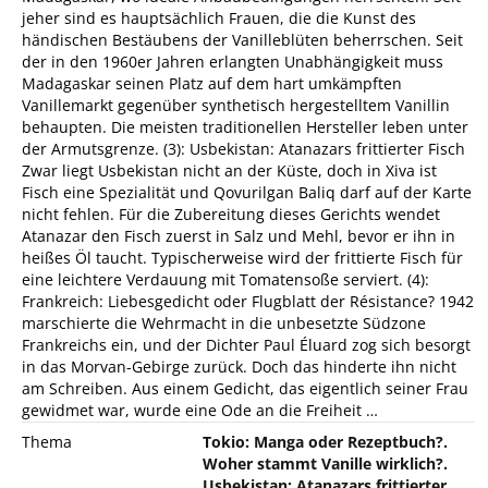
jeher sind es hauptsächlich Frauen, die die Kunst des
händischen Bestäubens der Vanilleblüten beherrschen. Seit
der in den 1960er Jahren erlangten Unabhängigkeit muss
Madagaskar seinen Platz auf dem hart umkämpften
Vanillemarkt gegenüber synthetisch hergestelltem Vanillin
behaupten. Die meisten traditionellen Hersteller leben unter
der Armutsgrenze. (3): Usbekistan: Atanazars frittierter Fisch
Zwar liegt Usbekistan nicht an der Küste, doch in Xiva ist
Fisch eine Spezialität und Qovurilgan Baliq darf auf der Karte
nicht fehlen. Für die Zubereitung dieses Gerichts wendet
Atanazar den Fisch zuerst in Salz und Mehl, bevor er ihn in
heißes Öl taucht. Typischerweise wird der frittierte Fisch für
eine leichtere Verdauung mit Tomatensoße serviert. (4):
Frankreich: Liebesgedicht oder Flugblatt der Résistance? 1942
marschierte die Wehrmacht in die unbesetzte Südzone
Frankreichs ein, und der Dichter Paul Éluard zog sich besorgt
in das Morvan-Gebirge zurück. Doch das hinderte ihn nicht
am Schreiben. Aus einem Gedicht, das eigentlich seiner Frau
gewidmet war, wurde eine Ode an die Freiheit …
Thema
Tokio: Manga oder Rezeptbuch?.
Woher stammt Vanille wirklich?.
Usbekistan: Atanazars frittierter