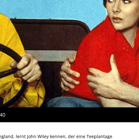
:40
gland, lernt John Wiley kennen, der eine Teeplantage