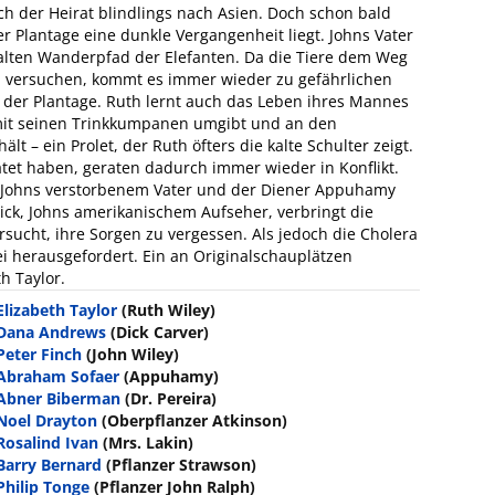
ach der Heirat blindlings nach Asien. Doch schon bald
r Plantage eine dunkle Vergangenheit liegt. Johns Vater
lten Wanderpfad der Elefanten. Da die Tiere dem Weg
en versuchen, kommt es immer wieder zu gefährlichen
r Plantage. Ruth lernt auch das Leben ihres Mannes
mit seinen Trinkkumpanen umgibt und an den
t – ein Prolet, der Ruth öfters die kalte Schulter zeigt.
atet haben, geraten dadurch immer wieder in Konflikt.
 Johns verstorbenem Vater und der Diener Appuhamy
ck, Johns amerikanischem Aufseher, verbringt die
rsucht, ihre Sorgen zu vergessen. Als jedoch die Cholera
rei herausgefordert. Ein an Originalschauplätzen
h Taylor.
Elizabeth Taylor
(Ruth Wiley)
Dana Andrews
(Dick Carver)
Peter Finch
(John Wiley)
Abraham Sofaer
(Appuhamy)
Abner Biberman
(Dr. Pereira)
Noel Drayton
(Oberpflanzer Atkinson)
Rosalind Ivan
(Mrs. Lakin)
Barry Bernard
(Pflanzer Strawson)
Philip Tonge
(Pflanzer John Ralph)