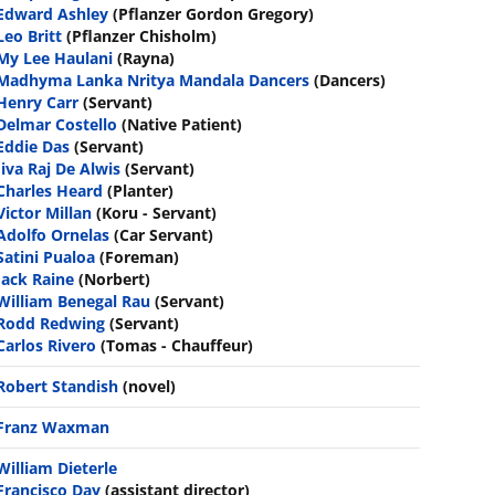
Edward Ashley
(Pflanzer Gordon Gregory)
Leo Britt
(Pflanzer Chisholm)
My Lee Haulani
(Rayna)
Madhyma Lanka Nritya Mandala Dancers
(Dancers)
Henry Carr
(Servant)
Delmar Costello
(Native Patient)
Eddie Das
(Servant)
Jiva Raj De Alwis
(Servant)
Charles Heard
(Planter)
Victor Millan
(Koru - Servant)
Adolfo Ornelas
(Car Servant)
Satini Pualoa
(Foreman)
Jack Raine
(Norbert)
William Benegal Rau
(Servant)
Rodd Redwing
(Servant)
Carlos Rivero
(Tomas - Chauffeur)
Robert Standish
(novel)
Franz Waxman
William Dieterle
Francisco Day
(assistant director)