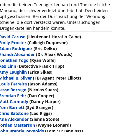
inden die beiden Teenager Leonard und Tom die Leiche
Mariano, der schwer verletzt überlebt hat. Den beiden
Kopf geschossen. Bei der Durchsuchung der Wohnung
scheine, die dort versteckt waren. Untersuchungen
 Drogenkartellen handeln könnte.
David Caruso
(Lieutenant Horatio Caine)
Emily Procter
(Calleigh Duquesne)
Adam Rodriguez
(Eric Delko)
Khandi Alexander
(Dr. Alexx Woods)
Jonathan Togo
(Ryan Wolfe)
Rex Linn
(Detective Frank Tripp)
Amy Laughlin
(Erica Sikes)
Michael B. Silver
(FBI Agent Peter Elliott)
Louis Ferreira
(Jason Adams)
Jesse Borrego
(Nicolas Suero)
Brendan Fehr
(Dan Cooper)
Matt Carmody
(Danny Harper)
Tom Barnett
(Syd Granger)
Chris Batstone
(Leo Riggs)
Ana Alexander
(Sienna Stone)
Jordan Masterson
(Wayne Leonard)
John Brently Reynolds
(Tom 'TJ' Jennings)