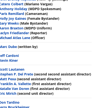
Catero Colbert
(Mariano Vargas)
Anthony Holiday
(MDPD Spokesman)
Paris Remillard
(Cameraman)
Holly Joy Gaines
(Female Bystander)
Gary Weeks
(Male Bystander)
Aaron Braxton
(MDPD Uniform)
Jaclyn Friedlander
(Reporter)
Michael Atlas Lane
(Officer)
Marc Dube
(written by)
Jeff Cardoni
Kevin Kiner
Scott Lautanen
Stephen P. Del Prete
(second second assistant director)
Matt Pexa
(second assistant director)
Franklin A. Vallette
(first assistant director)
Natalie Van Doren
(first assistant director)
Eric Mirich
(second unit director)
Don Tardino
Jerry Bruckheimer