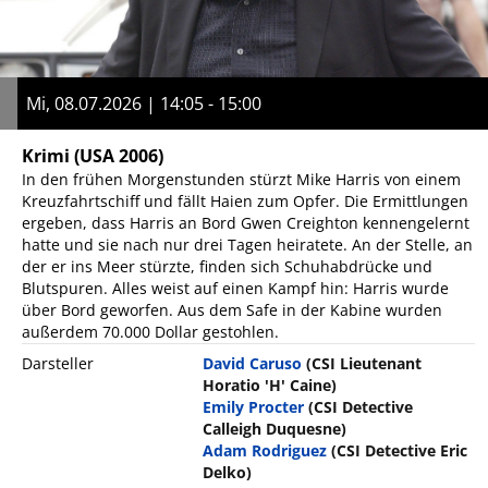
Mi, 08.07.2026 | 14:05 - 15:00
Krimi
(USA 2006)
In den frühen Morgenstunden stürzt Mike Harris von einem
Kreuzfahrtschiff und fällt Haien zum Opfer. Die Ermittlungen
ergeben, dass Harris an Bord Gwen Creighton kennengelernt
hatte und sie nach nur drei Tagen heiratete. An der Stelle, an
der er ins Meer stürzte, finden sich Schuhabdrücke und
Blutspuren. Alles weist auf einen Kampf hin: Harris wurde
über Bord geworfen. Aus dem Safe in der Kabine wurden
außerdem 70.000 Dollar gestohlen.
Darsteller
David Caruso
(CSI Lieutenant
Horatio 'H' Caine)
Emily Procter
(CSI Detective
Calleigh Duquesne)
Adam Rodriguez
(CSI Detective Eric
Delko)