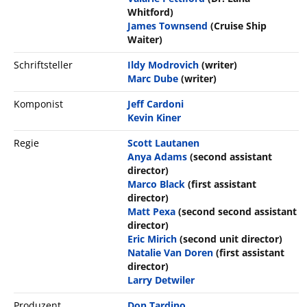
Whitford)
James Townsend
(Cruise Ship
Waiter)
Schriftsteller
Ildy Modrovich
(writer)
Marc Dube
(writer)
Komponist
Jeff Cardoni
Kevin Kiner
Regie
Scott Lautanen
Anya Adams
(second assistant
director)
Marco Black
(first assistant
director)
Matt Pexa
(second second assistant
director)
Eric Mirich
(second unit director)
Natalie Van Doren
(first assistant
director)
Larry Detwiler
Produzent
Don Tardino