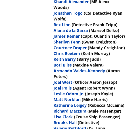
Khandi Alexander
(ME Alexx
Woods)
Jonathan Togo
(CSI Detective Ryan
Wolfe)
Rex Linn
(Detective Frank Tripp)
Alana de la Garza
(Marisol Delko)
James Remar
(Capt. Quentin Taylor)
Sherilyn Fenn
(Gwen Creighton)
Courtnee Draper
(Mandy Creighton)
Chris Beetem
(Keith Murray)
Keith Barry
(Barry Judd)
Boti Bliss
(Maxine Valera)
Armando Valdes-Kennedy
(Aaron
Peters)
Joel West
(Officer Aaron Jessop)
Joel Polis
(Agent Robert Wynn)
Leslie Odom Jr.
(Joseph Kayle)
Matt Norklun
(Mike Harris)
Katherine Leigey
(Rebecca McLaine)
Richard Maczura
(Male Passenger)
Lisa Clark
(Cruise Ship Passenger)
Brooks Hall
(Detective)
Valarie Pettiford
(Dr. Lana