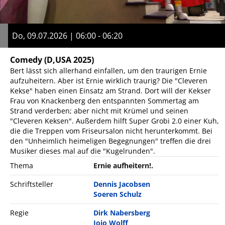
Do, 09.07.2026 | 06:00 - 06:20
Comedy
(D,USA 2025)
Bert lässt sich allerhand einfallen, um den traurigen Ernie
aufzuheitern. Aber ist Ernie wirklich traurig? Die "Cleveren
Kekse" haben einen Einsatz am Strand. Dort will der Kekser
Frau von Knackenberg den entspannten Sommertag am
Strand verderben; aber nicht mit Krümel und seinen
"Cleveren Keksen". Außerdem hilft Super Grobi 2.0 einer Kuh,
die die Treppen vom Friseursalon nicht herunterkommt. Bei
den "Unheimlich heimeligen Begegnungen" treffen die drei
Musiker dieses mal auf die "Kugelrunden".
Thema
Ernie aufheitern!.
Schriftsteller
Dennis Jacobsen
Soeren Schulz
Regie
Dirk Nabersberg
Jojo Wolff