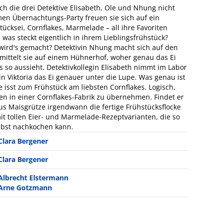
ch die drei Detektive Elisabeth, Ole und Nhung nicht
n Übernachtungs-Party freuen sie sich auf ein
tücksei, Cornflakes, Marmelade – all ihre Favoriten
was steckt eigentlich in ihrem Lieblingsfrühstück?
ird's gemacht? Detektivin Nhung macht sich auf den
mittelt sie auf einem Hühnerhof, woher genau das Ei
so aussieht. Detektivkollegin Elisabeth nimmt im Labor
 Viktoria das Ei genauer unter die Lupe. Was genau ist
le isst zum Frühstück am liebsten Cornflakes. Logisch,
gen in einer Cornflakes-Fabrik zu übernehmen. Findet er
aus Maisgrütze irgendwann die fertige Frühstücksflocke
mit tollen Eier- und Marmelade-Rezeptvarianten, die so
elbst nachkochen kann.
Clara Bergener
Clara Bergener
Albrecht Elstermann
Arne Gotzmann