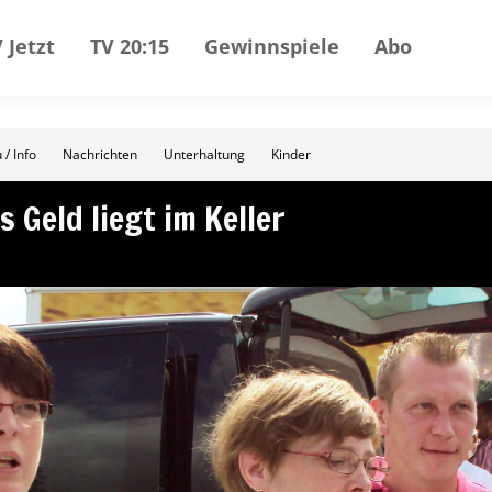
 Jetzt
TV 20:15
Gewinnspiele
Abo
 / Info
Nachrichten
Unterhaltung
Kinder
s Geld liegt im Keller