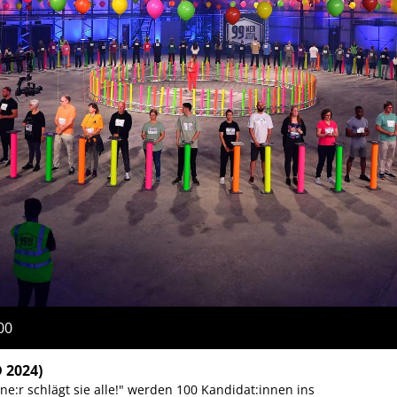
00
D 2024)
Eine:r schlägt sie alle!" werden 100 Kandidat:innen ins