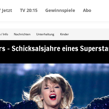
 Jetzt
TV 20:15
Gewinnspiele
Abo
 / Info
Nachrichten
Unterhaltung
Kinder
rs – Schicksalsjahre eines Supersta