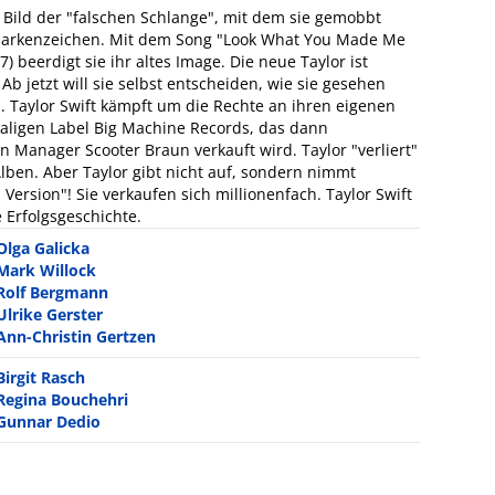
Bild der "falschen Schlange", mit dem sie gemobbt
 Markenzeichen. Mit dem Song "Look What You Made Me
beerdigt sie ihr altes Image. Die neue Taylor ist
 Ab jetzt will sie selbst entscheiden, wie sie gesehen
. Taylor Swift kämpft um die Rechte an ihren eigenen
maligen Label Big Machine Records, das dann
 Manager Scooter Braun verkauft wird. Taylor "verliert"
Alben. Aber Taylor gibt nicht auf, sondern nimmt
 Version"! Sie verkaufen sich millionenfach. Taylor Swift
 Erfolgsgeschichte.
Olga Galicka
Mark Willock
Rolf Bergmann
Ulrike Gerster
Ann-Christin Gertzen
Birgit Rasch
Regina Bouchehri
Gunnar Dedio