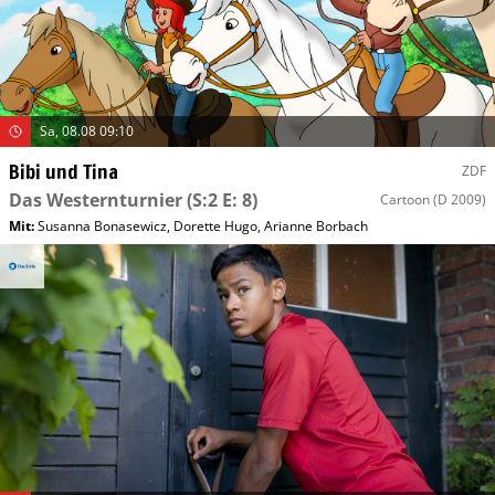
Sa, 08.08 09:10
Bibi und Tina
ZDF
Das Westernturnier
(S:2 E: 8)
Cartoon
(D 2009)
Mit
:
Susanna Bonasewicz
,
Dorette Hugo
,
Arianne Borbach