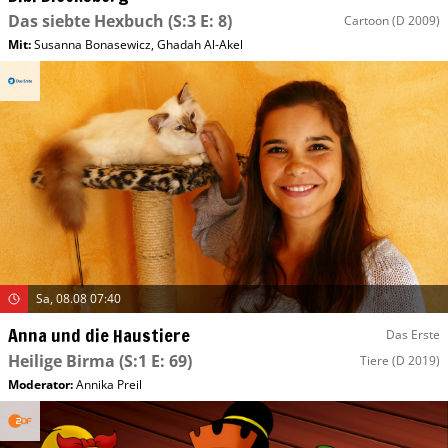
Das siebte Hexbuch
(S:3 E: 8)
Cartoon
(D 2009)
Mit
:
Susanna Bonasewicz
,
Ghadah Al-Akel
Sa, 08.08 07:40
Anna und die Haustiere
Das Erste
Heilige Birma
(S:1 E: 69)
Tiere
(D 2019)
Moderator
:
Annika Preil