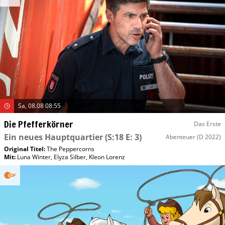
Sa, 08.08 08:55
Die Pfefferkörner
Das Erste
Ein neues Hauptquartier
(S:18 E: 3)
Abenteuer
(D 2022)
Original Titel:
The Peppercorns
Mit
:
Luna Winter
,
Elyza Silber
,
Kleon Lorenz