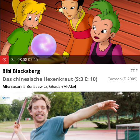
Sa, 08.08 07:55
Bibi Blocksberg
ZDF
Das chinesische Hexenkraut
(S:3 E: 10)
Cartoon
(D 2009)
Mit
:
Susanna Bonasewicz
,
Ghadah Al-Akel