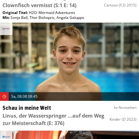
Clownfisch vermisst
(S:1 E: 14)
Cartoon
(F,D 2015)
Original Titel:
H2O: Mermaid Adventures
Mit
:
Sonja Ball
,
Thor Bishopric
,
Angela Galuppo
Sa, 08.08 08:45
Schau in meine Welt
hr-fernsehen
Linus, der Wasserspringer ...auf dem Weg
Kinder
(D 2023)
zur Meisterschaft
(E: 376)