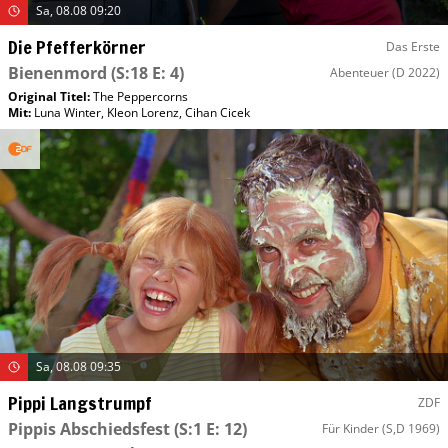
Sa, 08.08 09:20
Die Pfefferkörner
Das Erste
Bienenmord
(S:18 E: 4)
Abenteuer
(D 2022)
Original Titel:
The Peppercorns
Mit
:
Luna Winter
,
Kleon Lorenz
,
Cihan Cicek
Sa, 08.08 09:35
Pippi Langstrumpf
ZDF
Pippis Abschiedsfest
(S:1 E: 12)
Für Kinder
(S,D 1969)