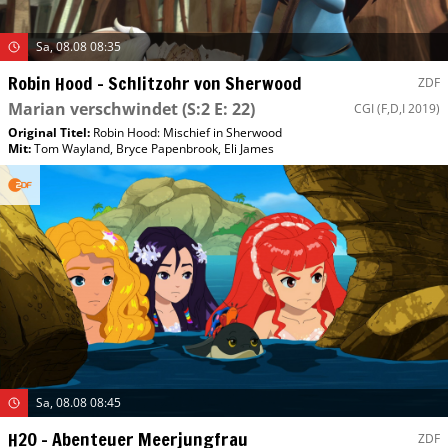
Sa, 08.08 08:35
Robin Hood – Schlitzohr von Sherwood
ZDF
Marian verschwindet
(S:2 E: 22)
CGI
(F,D,I 2019)
Original Titel:
Robin Hood: Mischief in Sherwood
Mit
:
Tom Wayland
,
Bryce Papenbrook
,
Eli James
Sa, 08.08 08:45
H2O – Abenteuer Meerjungfrau
ZDF