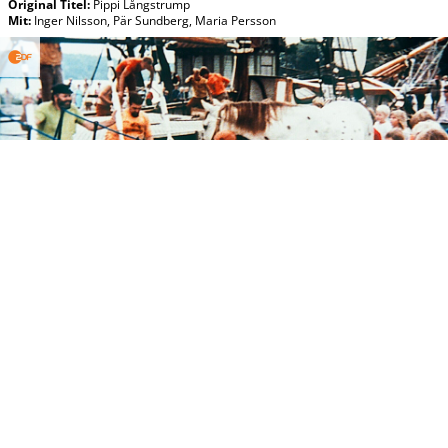
Original Titel:
Pippi Långstrump
Mit
:
Inger Nilsson
,
Pär Sundberg
,
Maria Persson
Sa, 08.08 10:00
Pippi Langstrumpf
ZDF
Pippi geht an Bord der "Hoppetosse"
Für Kinder
(S,D 1969)
(S:1 E: 13)
Original Titel:
Pippi Långstrump
Mit
:
Inger Nilsson
,
Pär Sundberg
,
Maria Persson