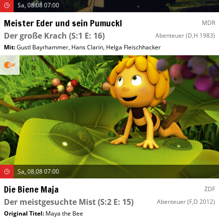
Sa, 08.08 07:00
Meister Eder und sein Pumuckl
MDR
Der große Krach
(S:1 E: 16)
Abenteuer
(D,H 1983)
Mit
:
Gustl Bayrhammer
,
Hans Clarin
,
Helga Fleischhacker
Sa, 08.08 07:00
Die Biene Maja
ZDF
Der meistgesuchte Mist
(S:2 E: 15)
Abenteuer
(F,D 2012)
Original Titel:
Maya the Bee