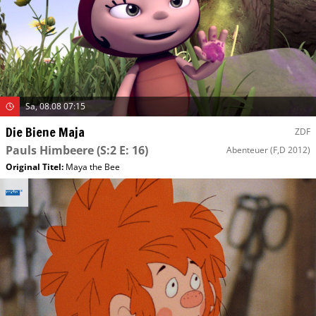
Sa, 08.08 07:15
Die Biene Maja
ZDF
Pauls Himbeere
(S:2 E: 16)
Abenteuer
(F,D 2012)
Original Titel:
Maya the Bee