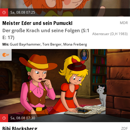
Sa, 08.08 07:25
Meister Eder und sein Pumuckl
MDR
Der große Krach und seine Folgen
(S:1
Abenteuer
(D,H 1983)
E: 17)
Mit
:
Gustl Bayrhammer
,
Toni Berger
,
Mona Freiberg
Sa, 08.08 07:30
Bibi Blocksberg
ZDF