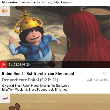
Moderator
:
Clarissa Corrêa da Silva
,
Ralph Caspers
Sa, 08.08 08:20
Robin Hood – Schlitzohr von Sherwood
ZDF
Der verhexte Pokal
(S:2 E: 21)
CGI
(F,D,I 2019)
Original Titel:
Robin Hood: Mischief in Sherwood
Mit
:
Tom Wayland
,
Bryce Papenbrook
,
Eli James