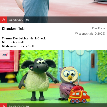
Sa, 08.08 07:55
Checker Tobi
Das Erste
Wissenschaft
(D 2025)
Thema:
Der Leichtathletik-Check
Mit
:
Tobias Krell
Moderator
:
Tobias Krell
Sa, 08.08 08:10