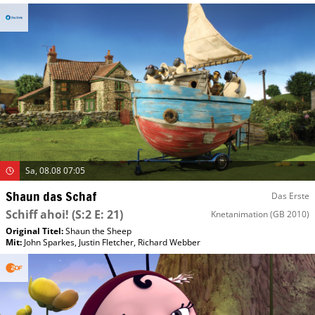
Sa, 08.08 07:05
Shaun das Schaf
Das Erste
Schiff ahoi!
(S:2 E: 21)
Knetanimation
(GB 2010)
Original Titel:
Shaun the Sheep
Mit
:
John Sparkes
,
Justin Fletcher
,
Richard Webber