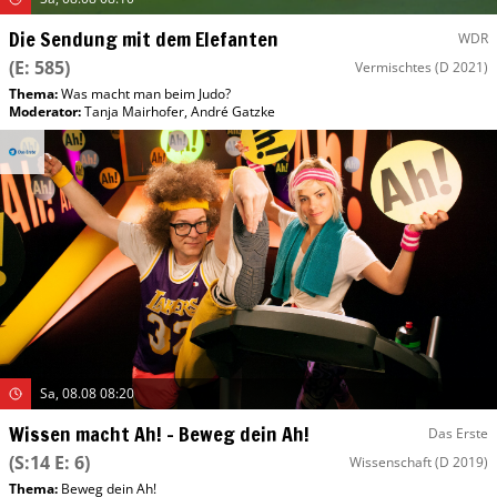
Die Sendung mit dem Elefanten
WDR
(E: 585)
Vermischtes
(D 2021)
Thema:
Was macht man beim Judo?
Moderator
:
Tanja Mairhofer
,
André Gatzke
Sa, 08.08 08:20
Wissen macht Ah! – Beweg dein Ah!
Das Erste
(S:14 E: 6)
Wissenschaft
(D 2019)
Thema:
Beweg dein Ah!