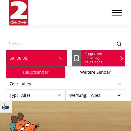
Search
Programm
Sa. 08.08.
Samstag,
Lesezeichen
08.08.2026
Hauptsender
Weitere Sender
Zeit
:
Alles
Typ
:
Alles
Wertung
:
Alles