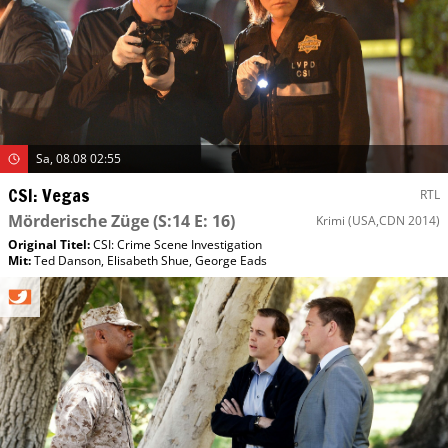
Sa, 08.08 02:55
CSI: Vegas
RTL
Mörderische Züge
(S:14 E: 16)
Krimi
(USA,CDN 2014)
Original Titel:
CSI: Crime Scene Investigation
Mit
:
Ted Danson
,
Elisabeth Shue
,
George Eads