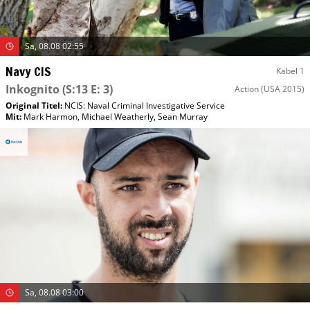
Sa, 08.08 02:55
Navy CIS
Kabel 1
Inkognito
(S:13 E: 3)
Action
(USA 2015)
Original Titel:
NCIS: Naval Criminal Investigative Service
Mit
:
Mark Harmon
,
Michael Weatherly
,
Sean Murray
Sa, 08.08 03:00