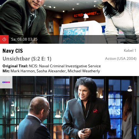
Sa, 08.08 03:35
Navy CIS
Kabel 1
Unsichtbar
(S:2 E: 1)
Action
(USA 2004)
Original Titel:
NCIS: Naval Criminal Investigative Service
Mit
:
Mark Harmon
,
Sasha Alexander
,
Michael Weatherly