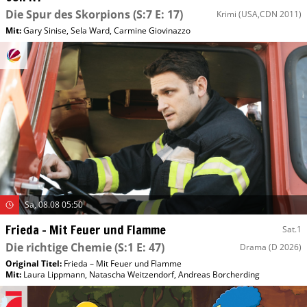
Die Spur des Skorpions
(S:7 E: 17)
Krimi
(USA,CDN 2011)
Mit
:
Gary Sinise
,
Sela Ward
,
Carmine Giovinazzo
Sa, 08.08 05:50
Frieda – Mit Feuer und Flamme
Sat.1
Die richtige Chemie
(S:1 E: 47)
Drama
(D 2026)
Original Titel:
Frieda – Mit Feuer und Flamme
Mit
:
Laura Lippmann
,
Natascha Weitzendorf
,
Andreas Borcherding