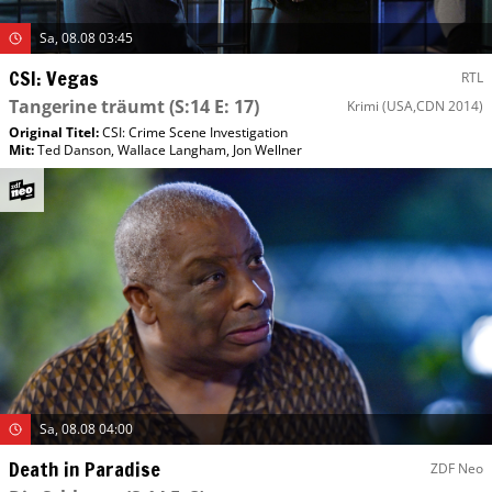
Sa, 08.08 03:45
CSI: Vegas
RTL
Tangerine träumt
(S:14 E: 17)
Krimi
(USA,CDN 2014)
Original Titel:
CSI: Crime Scene Investigation
Mit
:
Ted Danson
,
Wallace Langham
,
Jon Wellner
Sa, 08.08 04:00
Death in Paradise
ZDF Neo