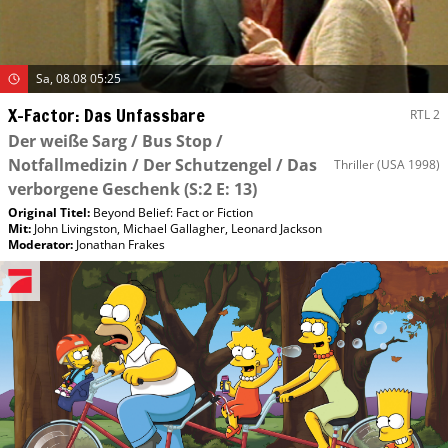
Sa, 08.08 05:25
X-Factor: Das Unfassbare
RTL 2
Der weiße Sarg / Bus Stop /
Notfallmedizin / Der Schutzengel / Das
Thriller
(USA 1998)
verborgene Geschenk
(S:2 E: 13)
Original Titel:
Beyond Belief: Fact or Fiction
Mit
:
John Livingston
,
Michael Gallagher
,
Leonard Jackson
Moderator
:
Jonathan Frakes