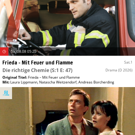
Sa, 08.08 05:25
Frieda – Mit Feuer und Flamme
Sat.1
Die richtige Chemie
(S:1 E: 47)
Drama
(D 2026)
Original Titel:
Frieda – Mit Feuer und Flamme
Mit
:
Laura Lippmann
,
Natascha Weitzendorf
,
Andreas Borcherding