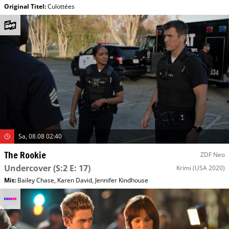
Original Titel:
Culottées
Sa, 08.08 02:40
The Rookie
ZDF Neo
Undercover
(S:2 E: 17)
Krimi
(USA 2020)
Mit
:
Bailey Chase
,
Karen David
,
Jennifer Kindhouse