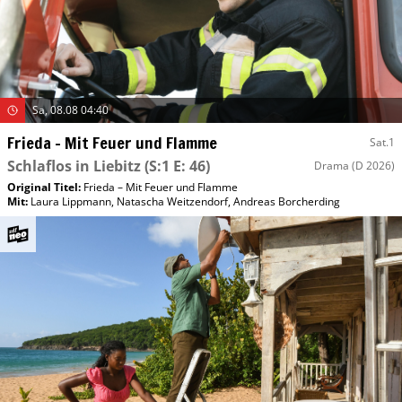
Sa, 08.08 04:40
Frieda – Mit Feuer und Flamme
Sat.1
Schlaflos in Liebitz
(S:1 E: 46)
Drama
(D 2026)
Original Titel:
Frieda – Mit Feuer und Flamme
Mit
:
Laura Lippmann
,
Natascha Weitzendorf
,
Andreas Borcherding