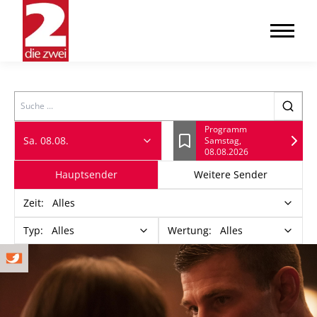
Search
Programm
Sa. 08.08.
Samstag,
Lesezeichen
08.08.2026
Hauptsender
Weitere Sender
Zeit
:
Alles
Typ
:
Alles
Wertung
:
Alles