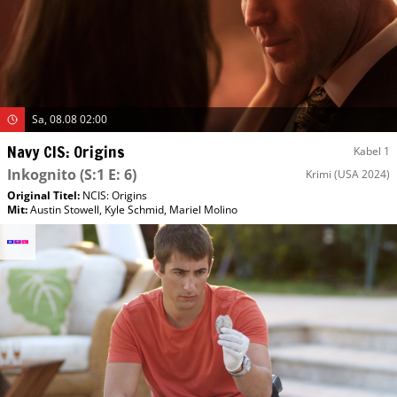
Sa, 08.08 02:00
Navy CIS: Origins
Kabel 1
Inkognito
(S:1 E: 6)
Krimi
(USA 2024)
Original Titel:
NCIS: Origins
Mit
:
Austin Stowell
,
Kyle Schmid
,
Mariel Molino