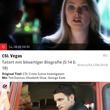
Sa, 08.08 04:30
CSI: Vegas
RTL
Tatort mit bösartiger Biografie
(S:14 E:
Krimi
(USA,CDN 2014)
18)
Original Titel:
CSI: Crime Scene Investigation
Mit
:
Ted Danson
,
Elisabeth Shue
,
George Eads