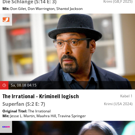
Die Schlange
(S:14 E: 3)
Krimi
(GB,F 2025)
Mit
:
Don Gilet
,
Don Warrington
,
Shantol Jackson
Sa, 08.08 04:15
The Irrational – Kriminell logisch
Kabel 1
Superfan
(S:2 E: 7)
Krimi
(USA 2024)
Original Titel:
The Irrational
Mit
:
Jesse L. Martin
,
Maahra Hill
,
Travina Springer