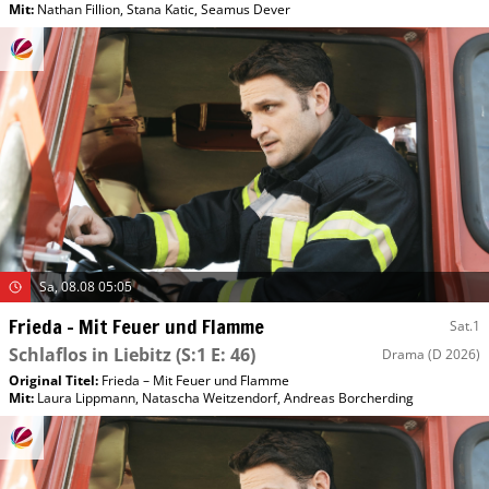
Mit
:
Nathan Fillion
,
Stana Katic
,
Seamus Dever
Sa, 08.08 05:05
Frieda – Mit Feuer und Flamme
Sat.1
Schlaflos in Liebitz
(S:1 E: 46)
Drama
(D 2026)
Original Titel:
Frieda – Mit Feuer und Flamme
Mit
:
Laura Lippmann
,
Natascha Weitzendorf
,
Andreas Borcherding