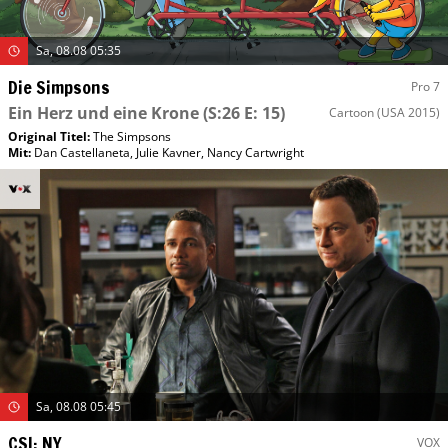
Sa, 08.08 05:35
Die Simpsons
Pro 7
Ein Herz und eine Krone
(S:26 E: 15)
Cartoon
(USA 2015)
Original Titel:
The Simpsons
Mit
:
Dan Castellaneta
,
Julie Kavner
,
Nancy Cartwright
Sa, 08.08 05:45
CSI: NY
VOX