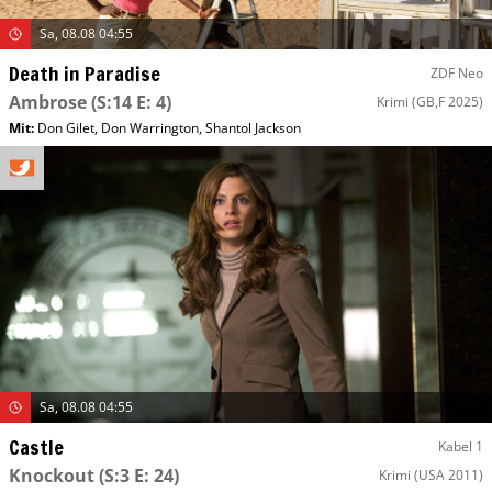
Sa, 08.08 04:55
Death in Paradise
ZDF Neo
Ambrose
(S:14 E: 4)
Krimi
(GB,F 2025)
Mit
:
Don Gilet
,
Don Warrington
,
Shantol Jackson
Sa, 08.08 04:55
Castle
Kabel 1
Knockout
(S:3 E: 24)
Krimi
(USA 2011)