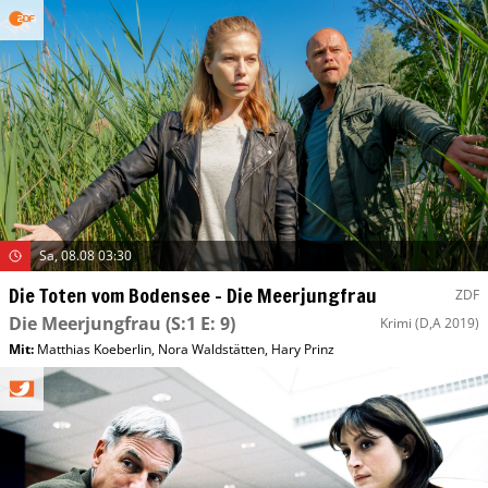
Sa, 08.08 03:30
Die Toten vom Bodensee – Die Meerjungfrau
ZDF
Die Meerjungfrau
(S:1 E: 9)
Krimi
(D,A 2019)
Mit
:
Matthias Koeberlin
,
Nora Waldstätten
,
Hary Prinz