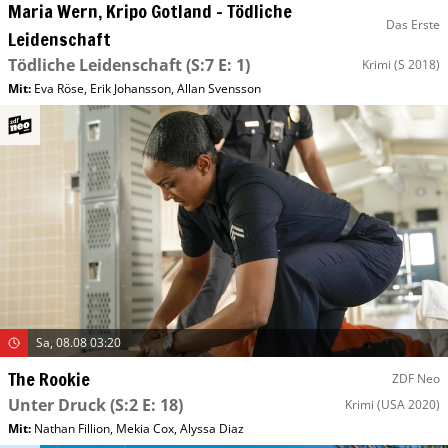
Maria Wern, Kripo Gotland – Tödliche
Das Erste
Leidenschaft
Tödliche Leidenschaft
(S:7 E: 1)
Krimi
(S 2018)
Mit
:
Eva Röse
,
Erik Johansson
,
Allan Svensson
Sa, 08.08 03:20
The Rookie
ZDF Neo
Unter Druck
(S:2 E: 18)
Krimi
(USA 2020)
Mit
:
Nathan Fillion
,
Mekia Cox
,
Alyssa Diaz