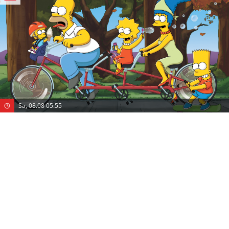
Sa, 08.08 05:55
Die Simpsons
Pro 7
Sky-Polizei
(S:26 E: 16)
Cartoon
(USA 2015)
Original Titel:
The Simpsons
Mit
:
Dan Castellaneta
,
Julie Kavner
,
Nancy Cartwright