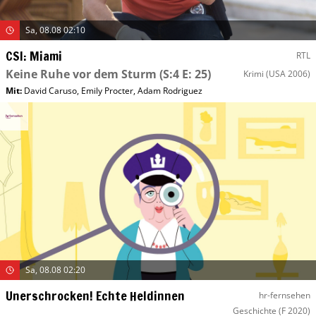
Sa, 08.08 02:10
CSI: Miami
RTL
Keine Ruhe vor dem Sturm
(S:4 E: 25)
Krimi
(USA 2006)
Mit
:
David Caruso
,
Emily Procter
,
Adam Rodriguez
Sa, 08.08 02:20
Unerschrocken! Echte Heldinnen
hr-fernsehen
Geschichte
(F 2020)