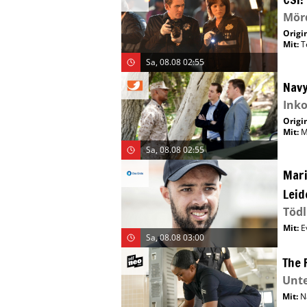
Mörd
Origin
Mit
:
T
Sa, 08.08 02:55
Navy
Inko
Origin
Mit
:
M
Sa, 08.08 02:55
Mari
Leid
Tödl
Mit
:
E
Sa, 08.08 03:00
The 
Unt
Mit
:
N