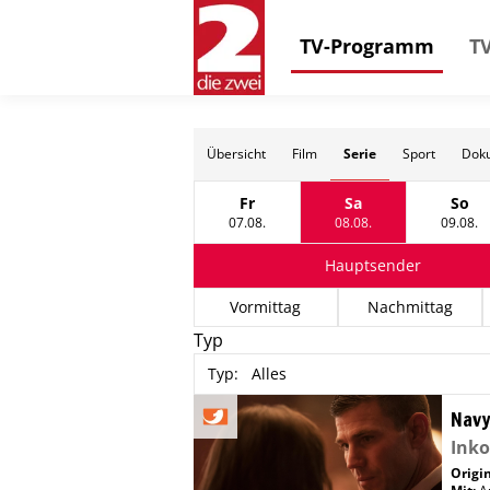
TV-Programm
TV
Serie
Übersicht
Film
Sport
Doku
Fr
Sa
So
Freitag, 07 August
Samstag, 08 Augus
Sonn
07.08.
08.08.
09.08.
Hauptsender
Vormittag
Nachmittag
Typ
Typ
:
Alles
Navy
Inko
Origin