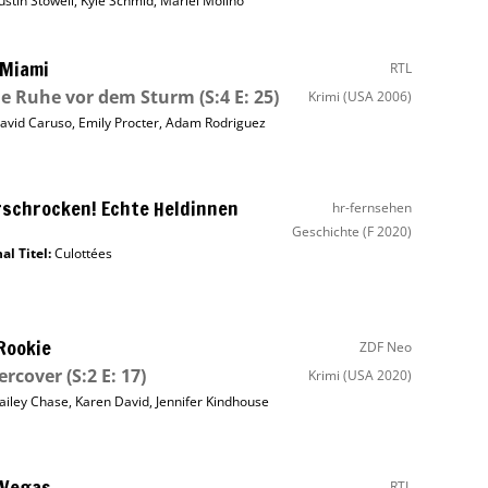
ustin Stowell
,
Kyle Schmid
,
Mariel Molino
 Miami
RTL
ne Ruhe vor dem Sturm
(S:4 E: 25)
Krimi
(USA 2006)
avid Caruso
,
Emily Procter
,
Adam Rodriguez
schrocken! Echte Heldinnen
hr-fernsehen
Geschichte
(F 2020)
al Titel:
Culottées
Rookie
ZDF Neo
ercover
(S:2 E: 17)
Krimi
(USA 2020)
ailey Chase
,
Karen David
,
Jennifer Kindhouse
 Vegas
RTL