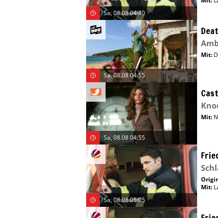
Mit
:
L
Sa, 08.08 04:40
Deat
Amb
Mit
:
D
Sa, 08.08 04:55
Cast
Kno
Mit
:
N
Sa, 08.08 04:55
Frie
Schl
Origin
Mit
:
L
Sa, 08.08 05:05
Frie