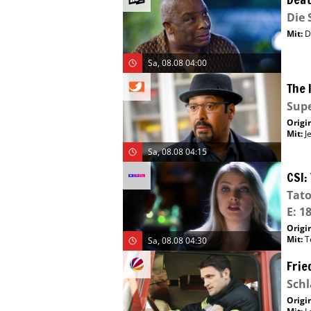
Die 
Mit
:
D
Sa, 08.08 04:00
The 
Sup
Origin
Mit
:
J
Sa, 08.08 04:15
CSI:
Tato
E: 18
Origin
Mit
:
T
Sa, 08.08 04:30
Frie
Schl
Origin