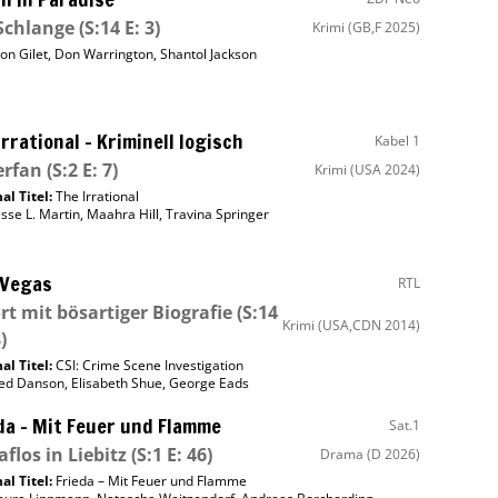
Schlange
(S:14 E: 3)
Krimi
(GB,F 2025)
on Gilet
,
Don Warrington
,
Shantol Jackson
Irrational – Kriminell logisch
Kabel 1
erfan
(S:2 E: 7)
Krimi
(USA 2024)
al Titel:
The Irrational
esse L. Martin
,
Maahra Hill
,
Travina Springer
 Vegas
RTL
rt mit bösartiger Biografie
(S:14
Krimi
(USA,CDN 2014)
)
al Titel:
CSI: Crime Scene Investigation
ed Danson
,
Elisabeth Shue
,
George Eads
da – Mit Feuer und Flamme
Sat.1
aflos in Liebitz
(S:1 E: 46)
Drama
(D 2026)
al Titel:
Frieda – Mit Feuer und Flamme