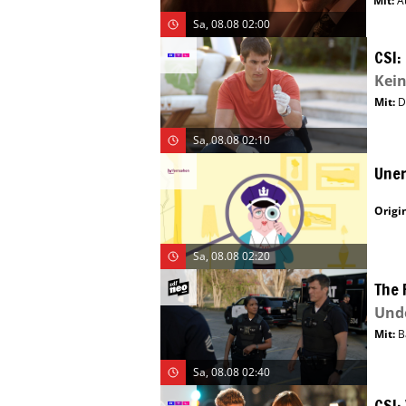
Mit
:
A
Sa, 08.08 02:00
CSI:
Kei
Mit
:
D
Sa, 08.08 02:10
Uner
Origin
Sa, 08.08 02:20
The 
Und
Mit
:
B
Sa, 08.08 02:40
CSI: