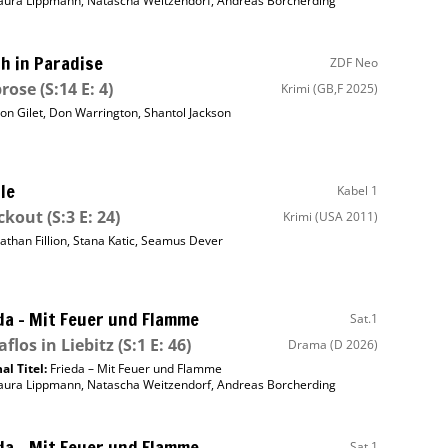
aura Lippmann
,
Natascha Weitzendorf
,
Andreas Borcherding
h in Paradise
ZDF Neo
rose
(S:14 E: 4)
Krimi
(GB,F 2025)
on Gilet
,
Don Warrington
,
Shantol Jackson
le
Kabel 1
ckout
(S:3 E: 24)
Krimi
(USA 2011)
athan Fillion
,
Stana Katic
,
Seamus Dever
da – Mit Feuer und Flamme
Sat.1
aflos in Liebitz
(S:1 E: 46)
Drama
(D 2026)
al Titel:
Frieda – Mit Feuer und Flamme
aura Lippmann
,
Natascha Weitzendorf
,
Andreas Borcherding
da – Mit Feuer und Flamme
Sat.1