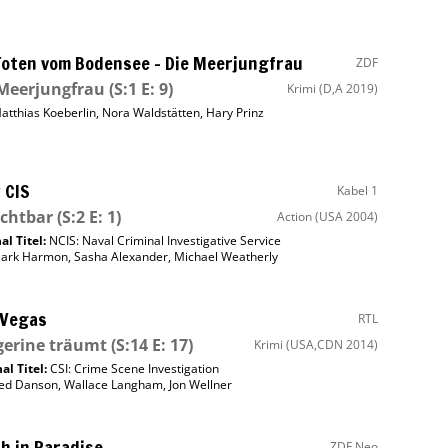
Toten vom Bodensee – Die Meerjungfrau
ZDF
Meerjungfrau
(S:1 E: 9)
Krimi
(D,A 2019)
atthias Koeberlin
,
Nora Waldstätten
,
Hary Prinz
 CIS
Kabel 1
ichtbar
(S:2 E: 1)
Action
(USA 2004)
al Titel:
NCIS: Naval Criminal Investigative Service
ark Harmon
,
Sasha Alexander
,
Michael Weatherly
 Vegas
RTL
gerine träumt
(S:14 E: 17)
Krimi
(USA,CDN 2014)
al Titel:
CSI: Crime Scene Investigation
ed Danson
,
Wallace Langham
,
Jon Wellner
h in Paradise
ZDF Neo