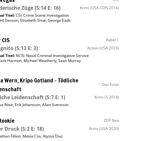
erische Züge
(S:14 E: 16)
Krimi
(USA,CDN 2014)
al Titel:
CSI: Crime Scene Investigation
ed Danson
,
Elisabeth Shue
,
George Eads
 CIS
Kabel 1
gnito
(S:13 E: 3)
Action
(USA 2015)
al Titel:
NCIS: Naval Criminal Investigative Service
ark Harmon
,
Michael Weatherly
,
Sean Murray
a Wern, Kripo Gotland – Tödliche
Das Erste
enschaft
iche Leidenschaft
(S:7 E: 1)
Krimi
(S 2018)
va Röse
,
Erik Johansson
,
Allan Svensson
Rookie
ZDF Neo
er Druck
(S:2 E: 18)
Krimi
(USA 2020)
athan Fillion
,
Mekia Cox
,
Alyssa Diaz