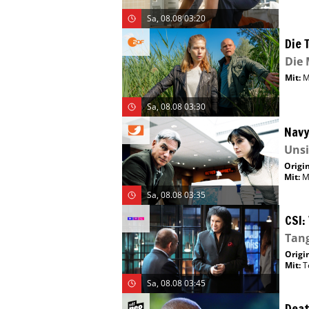
Sa, 08.08 03:20
Die 
Die 
Mit
:
M
Sa, 08.08 03:30
Navy
Uns
Origin
Mit
:
M
Sa, 08.08 03:35
CSI:
Tan
Origin
Mit
:
T
Sa, 08.08 03:45
Deat