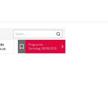
Search
Fr
Programm
Samstag, 08.08.2026
13 August
Freitag, 14 August
Lesezeichen
4.08.