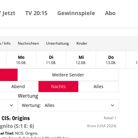
 Jetzt
TV 20:15
Gewinnspiele
Abo
 / Info
Nachrichten
Unterhaltung
Kinder
Mo
Di
Mi
Do
t
tag, 09 August
Montag, 10 August
Dienstag, 11 August
Mittwoch, 12 August
Donnerstag, 
10.08.
11.08.
12.08.
13.08.
1
Weitere Sender
Abend
Nachts
Alles
Wertung
Wertung
:
Alles
 CIS: Origins
Kabel 1
gnito
(S:1 E: 6)
Krimi
(USA 2024)
al Titel:
NCIS: Origins