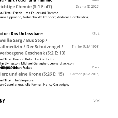
richtige Chemie
(S:1 E: 47)
Drama
(D 2026)
al Titel:
Frieda – Mit Feuer und Flamme
aura Lippmann
,
Natascha Weitzendorf
,
Andreas Borcherding
ctor: Das Unfassbare
RTL 2
weiße Sarg / Bus Stop /
allmedizin / Der Schutzengel /
Thriller
(USA 1998)
 verborgene Geschenk
(S:2 E: 13)
al Titel:
Beyond Belief: Fact or Fiction
ohn Livingston
,
Michael Gallagher
,
Leonard Jackson
Simpsons
Pro 7
ator
:
Jonathan Frakes
Herz und eine Krone
(S:26 E: 15)
Cartoon
(USA 2015)
al Titel:
The Simpsons
an Castellaneta
,
Julie Kavner
,
Nancy Cartwright
 NY
VOX
Spur des Skorpions
(S:7 E: 17)
Krimi
(USA,CDN 2011)
ary Sinise
,
Sela Ward
,
Carmine Giovinazzo