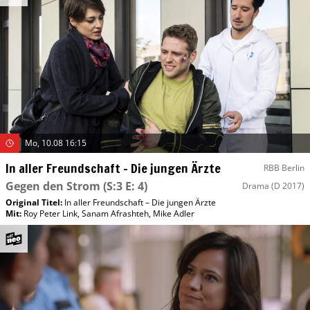
Mo, 10.08 16:15
In aller Freundschaft – Die jungen Ärzte
RBB Berlin
Gegen den Strom
(S:3 E: 4)
Drama
(D 2017)
Original Titel:
In aller Freundschaft – Die jungen Ärzte
Mit
:
Roy Peter Link
,
Sanam Afrashteh
,
Mike Adler