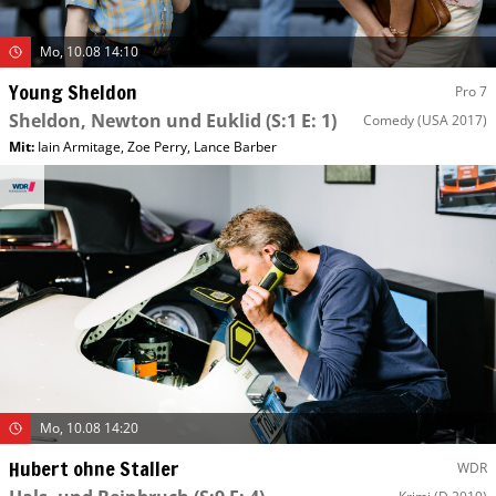
Mo, 10.08 14:10
Young Sheldon
Pro 7
Sheldon, Newton und Euklid
(S:1 E: 1)
Comedy
(USA 2017)
Mit
:
Iain Armitage
,
Zoe Perry
,
Lance Barber
Mo, 10.08 14:20
Hubert ohne Staller
WDR