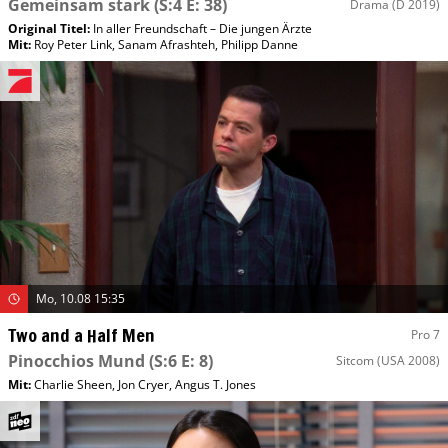
Gemeinsam stark
(S:4 E: 38)
Drama
(D 2019)
Original Titel:
In aller Freundschaft – Die jungen Ärzte
Mit
:
Roy Peter Link
,
Sanam Afrashteh
,
Philipp Danne
Mo, 10.08 15:35
Two and a Half Men
Pro 7
Pinocchios Mund
(S:6 E: 8)
Sitcom
(USA 2008)
Mit
:
Charlie Sheen
,
Jon Cryer
,
Angus T. Jones