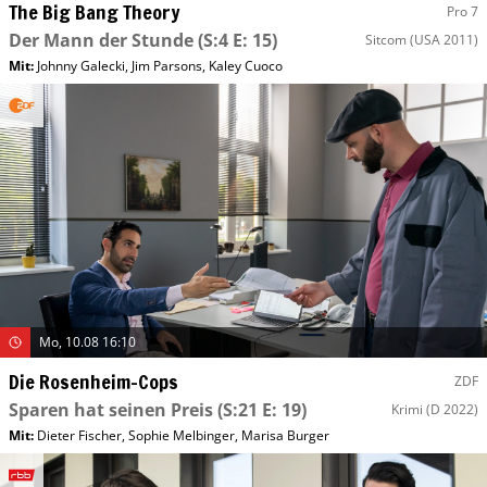
The Big Bang Theory
Pro 7
Der Mann der Stunde
(S:4 E: 15)
Sitcom
(USA 2011)
Mit
:
Johnny Galecki
,
Jim Parsons
,
Kaley Cuoco
Mo, 10.08 16:10
Die Rosenheim-Cops
ZDF
Sparen hat seinen Preis
(S:21 E: 19)
Krimi
(D 2022)
Mit
:
Dieter Fischer
,
Sophie Melbinger
,
Marisa Burger