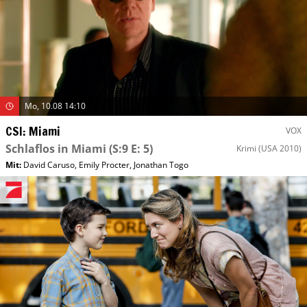
Mo, 10.08 14:10
CSI: Miami
VOX
Schlaflos in Miami
(S:9 E: 5)
Krimi
(USA 2010)
Mit
:
David Caruso
,
Emily Procter
,
Jonathan Togo