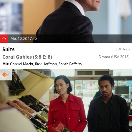
Mo, 10.08 17:45
Suits
ZDF Neo
Coral Gables
(S:8 E: 8)
Drama
(USA 2018)
Mit
:
Gabriel Macht
,
Rick Hoffman
,
Sarah Rafferty