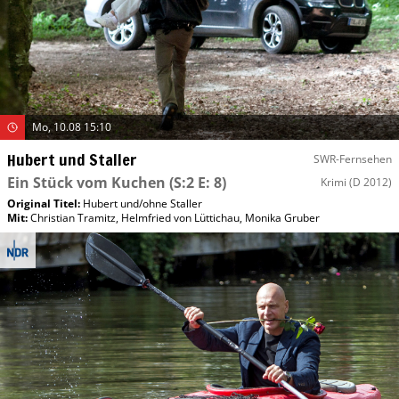
Mo, 10.08 15:10
Hubert und Staller
SWR-Fernsehen
Ein Stück vom Kuchen
(S:2 E: 8)
Krimi
(D 2012)
Original Titel:
Hubert und/​ohne Staller
Mit
:
Christian Tramitz
,
Helmfried von Lüttichau
,
Monika Gruber