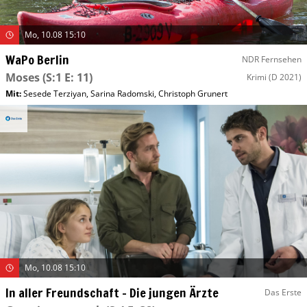
Mo, 10.08 15:10
WaPo Berlin
NDR Fernsehen
Moses
(S:1 E: 11)
Krimi
(D 2021)
Mit
:
Sesede Terziyan
,
Sarina Radomski
,
Christoph Grunert
Mo, 10.08 15:10
In aller Freundschaft – Die jungen Ärzte
Das Erste