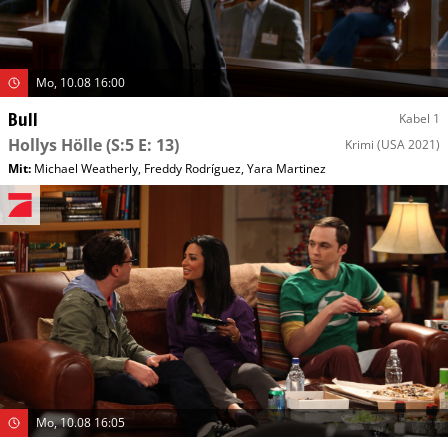
Mo, 10.08 16:00
Bull
Kabel 1
Hollys Hölle
(S:5 E: 13)
Krimi
(USA 2021)
Mit
:
Michael Weatherly
,
Freddy Rodríguez
,
Yara Martinez
Mo, 10.08 16:05