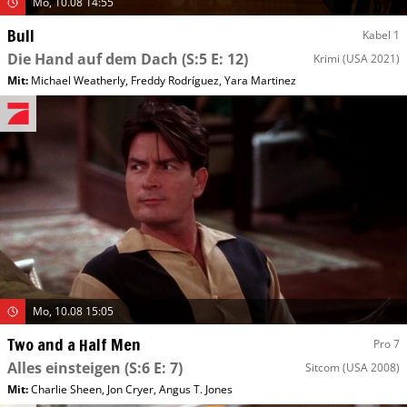
Mo, 10.08 14:55
Bull
Kabel 1
Die Hand auf dem Dach
(S:5 E: 12)
Krimi
(USA 2021)
Mit
:
Michael Weatherly
,
Freddy Rodríguez
,
Yara Martinez
Mo, 10.08 15:05
Two and a Half Men
Pro 7
Alles einsteigen
(S:6 E: 7)
Sitcom
(USA 2008)
Mit
:
Charlie Sheen
,
Jon Cryer
,
Angus T. Jones