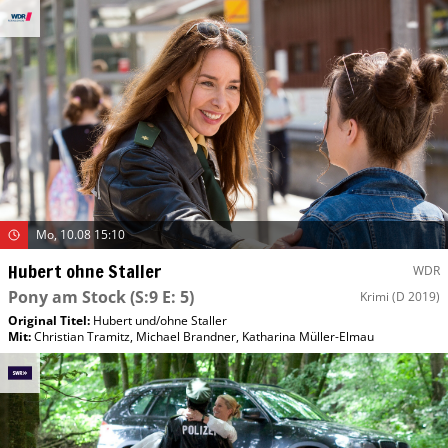
Mo, 10.08 15:10
Hubert ohne Staller
WDR
Pony am Stock
(S:9 E: 5)
Krimi
(D 2019)
Original Titel:
Hubert und/​ohne Staller
Mit
:
Christian Tramitz
,
Michael Brandner
,
Katharina Müller-Elmau