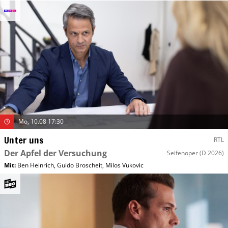
Mo, 10.08 17:30
Unter uns
RTL
Der Apfel der Versuchung
Seifenoper
(D 2026)
Mit
:
Ben Heinrich
,
Guido Broscheit
,
Milos Vukovic