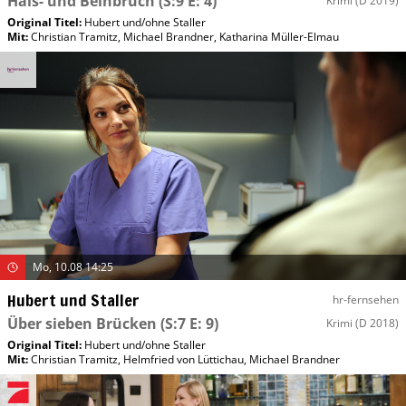
Hals- und Beinbruch
(S:9 E: 4)
Krimi
(D 2019)
Original Titel:
Hubert und/​ohne Staller
Mit
:
Christian Tramitz
,
Michael Brandner
,
Katharina Müller-Elmau
Mo, 10.08 14:25
Hubert und Staller
hr-fernsehen
Über sieben Brücken
(S:7 E: 9)
Krimi
(D 2018)
Original Titel:
Hubert und/​ohne Staller
Mit
:
Christian Tramitz
,
Helmfried von Lüttichau
,
Michael Brandner