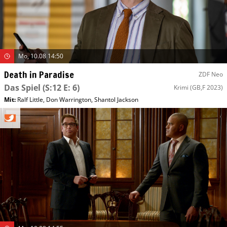
Mo, 10.08 14:50
Death in Paradise
ZDF Neo
Das Spiel
(S:12 E: 6)
Krimi
(GB,F 2023)
Mit
:
Ralf Little
,
Don Warrington
,
Shantol Jackson