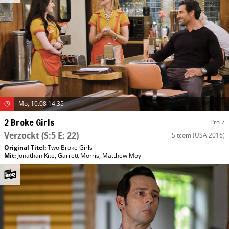
Mo, 10.08 14:35
2 Broke Girls
Pro 7
Verzockt
(S:5 E: 22)
Sitcom
(USA 2016)
Original Titel:
Two Broke Girls
Mit
:
Jonathan Kite
,
Garrett Morris
,
Matthew Moy