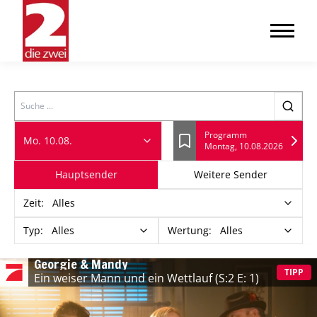
Search
Programm
Mo. 10.08.
Montag, 10.08.2026
Lesezeichen
Hauptsender
Weitere Sender
Zeit
:
Alles
Typ
:
Alles
Wertung
:
Alles
Georgie & Mandy
TIPP
Ein weiser Mann und ein Wettlauf
(S:2 E: 1)