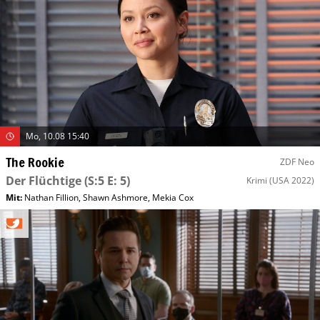
Mo, 10.08 15:40
The Rookie
ZDF Neo
Der Flüchtige
(S:5 E: 5)
Krimi
(USA 2022)
Mit
:
Nathan Fillion
,
Shawn Ashmore
,
Mekia Cox