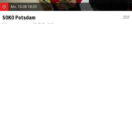
Mo, 10.08 18:05
SOKO Potsdam
ZDF
Kassensturz
(S:7 E: 12)
Krimi
(D 2025)
Mit
:
Anja Pahl
,
Agnes Decker
,
Michael Lott
Mo, 10.08 18:10
Die Simpsons
Pro 7
Liebe liegt in der N2-O2-Ar-CO2-Ne-He-
Cartoon
(USA 2016)