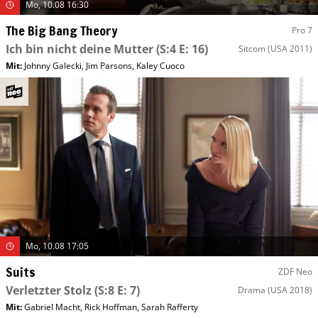
Mo, 10.08 16:30
The Big Bang Theory
Pro 7
Ich bin nicht deine Mutter
(S:4 E: 16)
Sitcom
(USA 2011)
Mit
:
Johnny Galecki
,
Jim Parsons
,
Kaley Cuoco
Mo, 10.08 17:05
Suits
ZDF Neo
Verletzter Stolz
(S:8 E: 7)
Drama
(USA 2018)
Mit
:
Gabriel Macht
,
Rick Hoffman
,
Sarah Rafferty