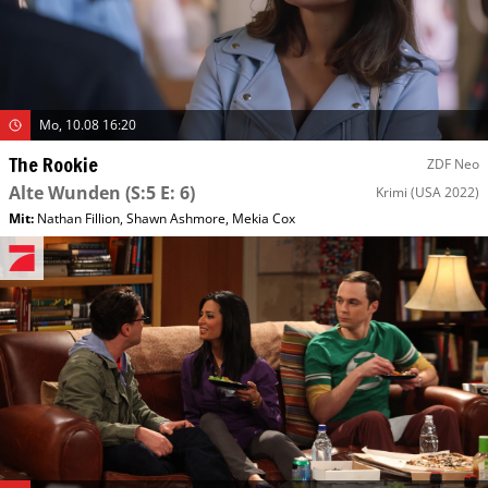
Mo, 10.08 16:20
The Rookie
ZDF Neo
Alte Wunden
(S:5 E: 6)
Krimi
(USA 2022)
Mit
:
Nathan Fillion
,
Shawn Ashmore
,
Mekia Cox