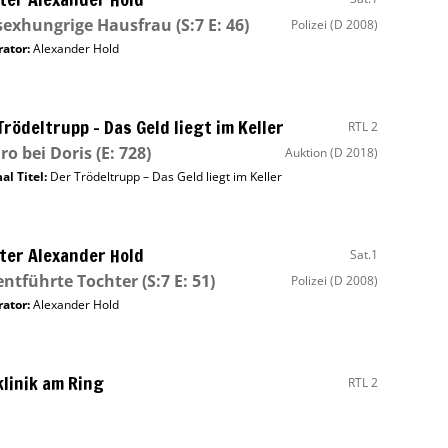
sexhungrige Hausfrau
(S:7 E: 46)
Polizei
(D 2008)
ator
:
Alexander Hold
Trödeltrupp – Das Geld liegt im Keller
RTL 2
o bei Doris
(E: 728)
Auktion
(D 2018)
al Titel:
Der Trödeltrupp – Das Geld liegt im Keller
ter Alexander Hold
Sat.1
entführte Tochter
(S:7 E: 51)
Polizei
(D 2008)
ator
:
Alexander Hold
linik am Ring
RTL 2
 ist ein ganz besonderer Saft
Krankenhaus
(D 2022)
E: 47)