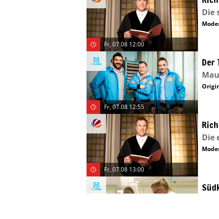
Die 
Moder
Fr, 07.08 12:00
Der 
Maur
Origin
Fr, 07.08 12:55
Rich
Die 
Moder
Fr, 07.08 13:00
Südk
Blut
(S:1 