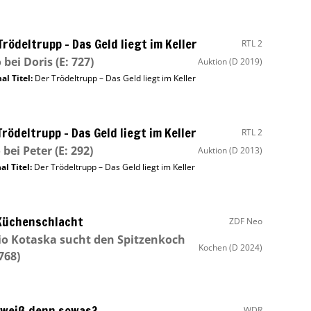
Trödeltrupp – Das Geld liegt im Keller
RTL 2
 bei Doris
(E: 727)
Auktion
(D 2019)
al Titel:
Der Trödeltrupp – Das Geld liegt im Keller
Trödeltrupp – Das Geld liegt im Keller
RTL 2
 bei Peter
(E: 292)
Auktion
(D 2013)
al Titel:
Der Trödeltrupp – Das Geld liegt im Keller
Küchenschlacht
ZDF Neo
o Kotaska sucht den Spitzenkoch
Kochen
(D 2024)
3768)
weiß denn sowas?
WDR