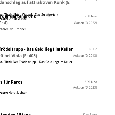
anschlag auf attraktiven Konk
(E:
al Titel:
Ulrich Wetzel – Das Strafgericht
l der Gartenprofis
ZDF Neo
ator
:
Ulrich Wetzel
E: 4)
Garten
(D 2022)
ator
:
Eva Brenner
Trödeltrupp – Das Geld liegt im Keller
RTL 2
ü bei Viola
(E: 405)
Auktion
(D 2013)
al Titel:
Der Trödeltrupp – Das Geld liegt im Keller
s für Rares
ZDF Neo
Auktion
(D 2023)
ator
:
Horst Lichter
ter des Alltags
Das Erste