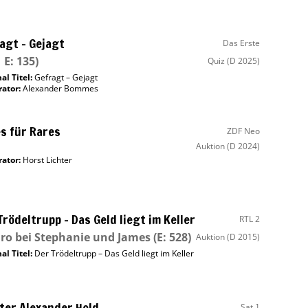
agt – Gejagt
Das Erste
 E: 135)
Quiz
(D 2025)
al Titel:
Gefragt – Gejagt
ator
:
Alexander Bommes
s für Rares
ZDF Neo
Auktion
(D 2024)
ator
:
Horst Lichter
Trödeltrupp – Das Geld liegt im Keller
RTL 2
o bei Stephanie und James
(E: 528)
Auktion
(D 2015)
al Titel:
Der Trödeltrupp – Das Geld liegt im Keller
ter Alexander Hold
Sat.1