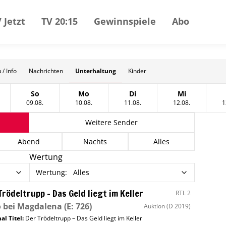
 Jetzt
TV 20:15
Gewinnspiele
Abo
Unterhaltung
 / Info
Nachrichten
Kinder
So
Mo
Di
Mi
tag, 08 August
Sonntag, 09 August
Montag, 10 August
Dienstag, 11 August
Mittwoch, 12
09.08.
10.08.
11.08.
12.08.
1
Weitere Sender
Abend
Nachts
Alles
Wertung
Wertung
:
Alles
Trödeltrupp – Das Geld liegt im Keller
RTL 2
 bei Magdalena
(E: 726)
Auktion
(D 2019)
al Titel:
Der Trödeltrupp – Das Geld liegt im Keller