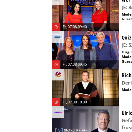
(E: 8
Moder
Guest
Fr, 07.08 09:40
Quiz
(E: 5
Origin
Moder
Guest
Fr, 07.08 09:45
Rich
Der 
Moder
Fr, 07.08 10:00
Ulri
Gefä
frus