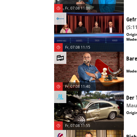
Fr, 07.08 11:00
Gefr
(S:11
Origin
Moder
Fr, 07.08 11:15
Bare
Moder
Fr, 07.08 11:40
Der 
Maur
Origin
Fr, 07.08 11:55
Rich