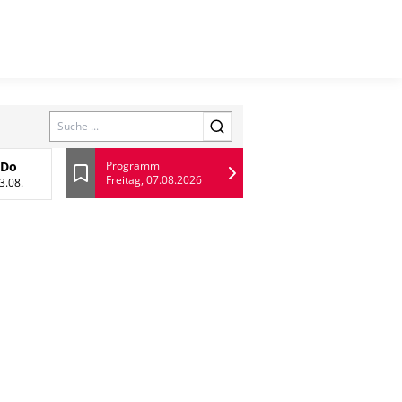
Search
Do
Programm
Freitag, 07.08.2026
 August
Donnerstag, 13 August
Lesezeichen
3.08.