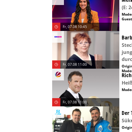
(E: 2
Moder
Guest
Fr, 07.08 10:45
Barb
Stec
jung
dur
Fr, 07.08 11:00
Origin
Moder
Rich
Heiß
Moder
Fr, 07.08 11:00
Der 
Sükr
Origin