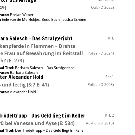
49)
Quiz
(D 2022)
ator
:
Florian Weber
:
Enie van de Meiklokjes
,
Bodo Bach
,
Jessica Schöne
ara Salesch – Das Strafgericht
RTL
kenpferde in Flammen – Drehte
e Frau auf Bewährung im Reitstall
Polizei
(D 2024)
ch?
(E: 273)
al Titel:
Barbara Salesch – Das Strafgericht
ator
:
Barbara Salesch
ter Alexander Hold
Sat.1
 und fettig
(S:7 E: 41)
Polizei
(D 2008)
ator
:
Alexander Hold
Trödeltrupp – Das Geld liegt im Keller
RTL 2
ü bei Vanessa und Ayse
(E: 534)
Auktion
(D 2015)
al Titel:
Der Trödeltrupp – Das Geld liegt im Keller