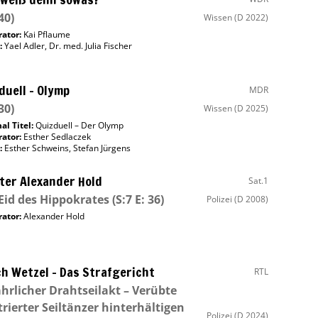
40)
Wissen
(D 2022)
ator
:
Kai Pflaume
:
Yael Adler
,
Dr. med. Julia Fischer
duell – Olymp
MDR
30)
Wissen
(D 2025)
al Titel:
Quizduell – Der Olymp
ator
:
Esther Sedlaczek
:
Esther Schweins
,
Stefan Jürgens
ter Alexander Hold
Sat.1
Eid des Hippokrates
(S:7 E: 36)
Polizei
(D 2008)
ator
:
Alexander Hold
ch Wetzel – Das Strafgericht
RTL
hrlicher Drahtseilakt – Verübte
trierter Seiltänzer hinterhältigen
Polizei
(D 2024)