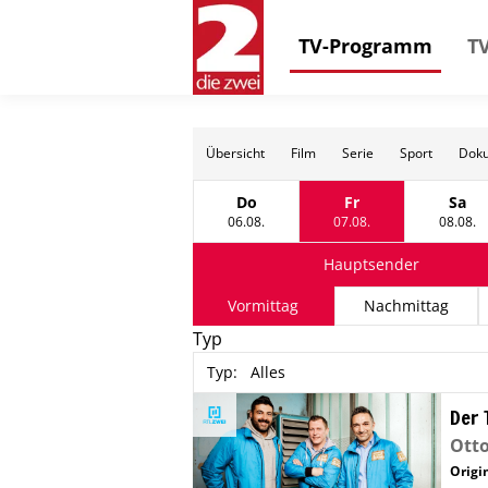
TV-Programm
TV
Übersicht
Film
Serie
Sport
Doku
Do
Fr
Sa
Donnerstag, 06 August
Freitag, 07 August
Sams
06.08.
07.08.
08.08.
Hauptsender
Vormittag
Nachmittag
Typ
Typ
:
Alles
Der 
Otto
Origin