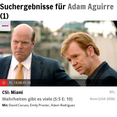
Suchergebnisse für
Adam Aguirre
(
1
)
Fr, 14.08 01:35
CSI: Miami
RTL
Wahrheiten gibt es viele
(S:5 E: 10)
Krimi
(USA 2006)
Mit
:
David Caruso
,
Emily Procter
,
Adam Rodriguez