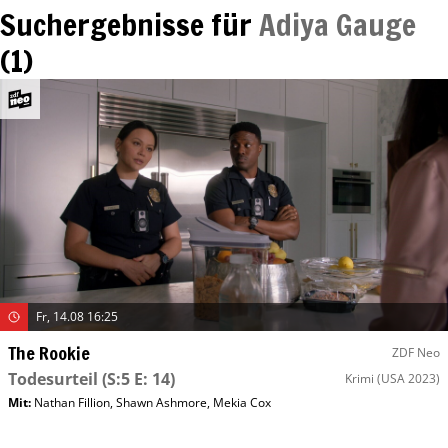
Suchergebnisse für
Adiya Gauge
(
1
)
Fr, 14.08 16:25
The Rookie
ZDF Neo
Todesurteil
(S:5 E: 14)
Krimi
(USA 2023)
Mit
:
Nathan Fillion
,
Shawn Ashmore
,
Mekia Cox