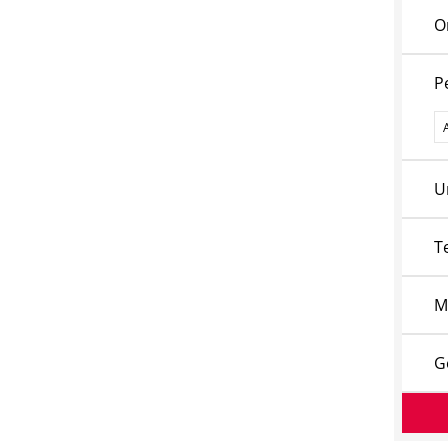
O
P
P
U
T
M
G