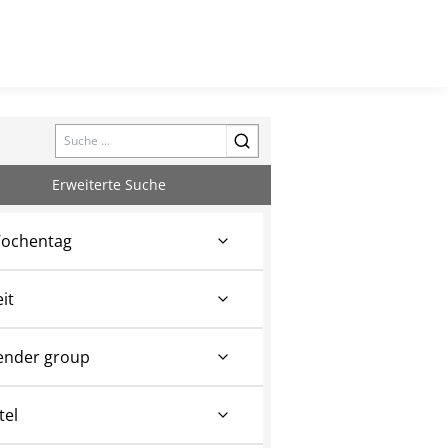
Search
Erweiterte Suche
ochentag
eit
ender group
tel