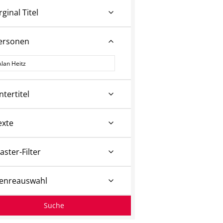
rginal Titel
ersonen
ersonen
ntertitel
exte
aster-Filter
enreauswahl
Suche