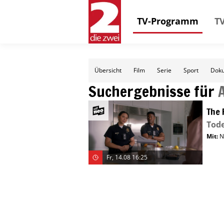
TV-Programm
TV
Übersicht
Film
Serie
Sport
Doku
Suchergebnisse für
The 
Tode
Mit
:
N
Fr, 14.08 16:25