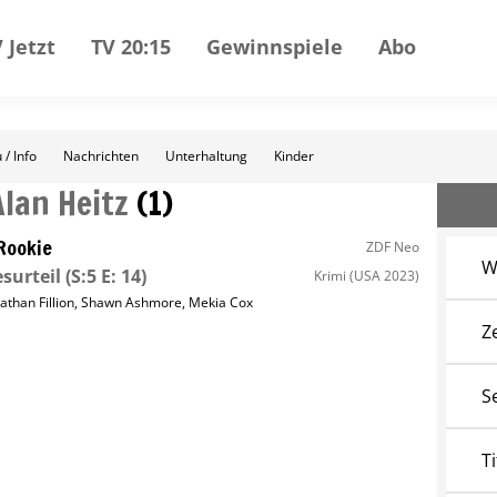
 Jetzt
TV 20:15
Gewinnspiele
Abo
 / Info
Nachrichten
Unterhaltung
Kinder
Alan Heitz
(
1
)
Rookie
ZDF Neo
W
surteil
(S:5 E: 14)
Krimi
(USA 2023)
athan Fillion
,
Shawn Ashmore
,
Mekia Cox
Z
S
Ti