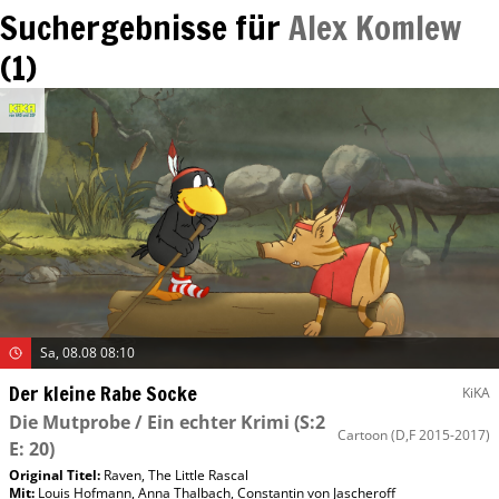
Suchergebnisse für
Alex Komlew
(
1
)
Sa, 08.08 08:10
Der kleine Rabe Socke
KiKA
Die Mutprobe / Ein echter Krimi
(S:2
Cartoon
(D,F 2015-2017)
E: 20)
Original Titel:
Raven, The Little Rascal
Mit
:
Louis Hofmann
,
Anna Thalbach
,
Constantin von Jascheroff