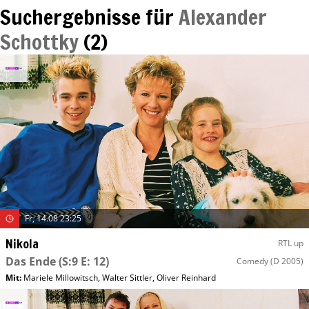
Suchergebnisse für
Alexander
Schottky
(
2
)
Fr, 14.08 23:25
Nikola
RTL up
Das Ende
(S:9 E: 12)
Comedy
(D 2005)
Mit
:
Mariele Millowitsch
,
Walter Sittler
,
Oliver Reinhard