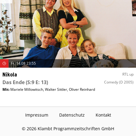
Fr, 14.08 23:55
Nikola
RTL up
Das Ende
(S:9 E: 13)
Comedy
(D 2005)
Mit
:
Mariele Millowitsch
,
Walter Sittler
,
Oliver Reinhard
Impressum
Datenschutz
Kontakt
©
2026
Klambt Programmzeitschriften GmbH