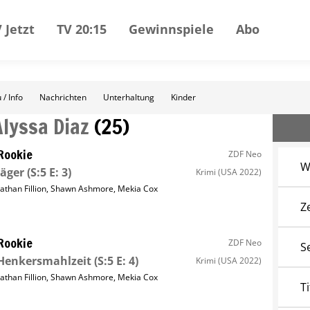
 Jetzt
TV 20:15
Gewinnspiele
Abo
 / Info
Nachrichten
Unterhaltung
Kinder
Alyssa Diaz
(
25
)
Rookie
ZDF Neo
W
Jäger
(S:5 E: 3)
Krimi
(USA 2022)
athan Fillion
,
Shawn Ashmore
,
Mekia Cox
Z
Rookie
ZDF Neo
S
Henkersmahlzeit
(S:5 E: 4)
Krimi
(USA 2022)
athan Fillion
,
Shawn Ashmore
,
Mekia Cox
Ti