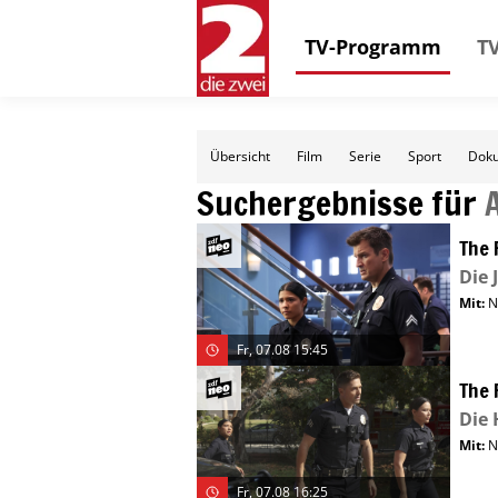
TV-Programm
TV
Übersicht
Film
Serie
Sport
Doku
Suchergebnisse für
The 
Die 
Mit
:
N
Fr, 07.08 15:45
The 
Die 
Mit
:
N
Fr, 07.08 16:25