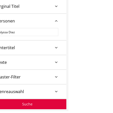
rginal Titel
ersonen
ersonen
ntertitel
exte
aster-Filter
enreauswahl
Suche