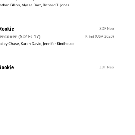
athan Fillion
,
Alyssa Diaz
,
Richard T. Jones
Rookie
ZDF Neo
ercover
(S:2 E: 17)
Krimi
(USA 2020)
ailey Chase
,
Karen David
,
Jennifer Kindhouse
Rookie
ZDF Neo
er Druck
(S:2 E: 18)
Krimi
(USA 2020)
athan Fillion
,
Mekia Cox
,
Alyssa Diaz
Rookie
ZDF Neo
kschlag
(S:5 E: 9)
Krimi
(USA 2022)
athan Fillion
,
Shawn Ashmore
,
Mekia Cox