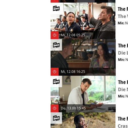
The 
The
Mit
:
N
Mi, 12.08 05:25
The 
Die 
Mit
:
N
Mi, 12.08 16:25
The 
Die 
Mit
:
N
Do, 13.08 15:45
The 
Cra