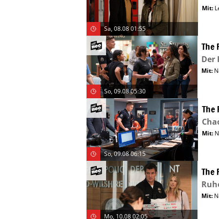
Mit
:
L
Sa, 08.08 01:55
The 
Der 
Mit
:
N
So, 09.08 05:30
The 
Cha
Mit
:
N
So, 09.08 06:15
The 
Ruh
Mit
:
N
Mo, 10.08 02:05