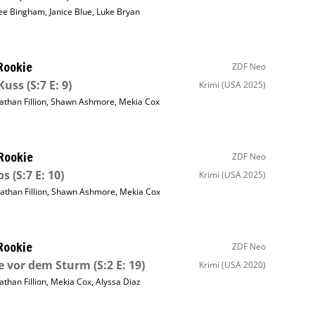
ee Bingham
,
Janice Blue
,
Luke Bryan
Rookie
ZDF Neo
Kuss
(S:7 E: 9)
Krimi
(USA 2025)
athan Fillion
,
Shawn Ashmore
,
Mekia Cox
Rookie
ZDF Neo
os
(S:7 E: 10)
Krimi
(USA 2025)
athan Fillion
,
Shawn Ashmore
,
Mekia Cox
Rookie
ZDF Neo
e vor dem Sturm
(S:2 E: 19)
Krimi
(USA 2020)
athan Fillion
,
Mekia Cox
,
Alyssa Diaz