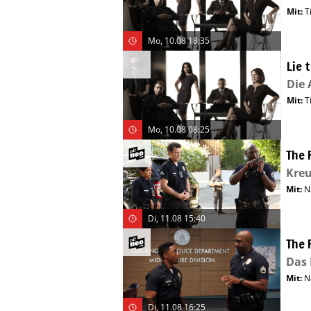
Mit
:
T
Mo, 10.08 18:35
Lie 
Die 
Mit
:
T
Mo, 10.08 08:25
The 
Kreu
Mit
:
N
Di, 11.08 15:40
The 
Das
Mit
:
N
Di, 11.08 16:25