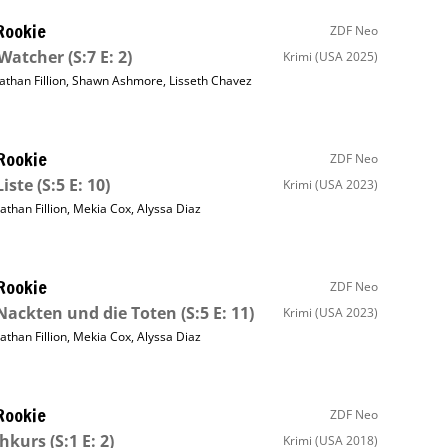
Rookie
ZDF Neo
 Watcher
(S:7 E: 2)
Krimi
(USA 2025)
athan Fillion
,
Shawn Ashmore
,
Lisseth Chavez
Rookie
ZDF Neo
Liste
(S:5 E: 10)
Krimi
(USA 2023)
athan Fillion
,
Mekia Cox
,
Alyssa Diaz
Rookie
ZDF Neo
Nackten und die Toten
(S:5 E: 11)
Krimi
(USA 2023)
athan Fillion
,
Mekia Cox
,
Alyssa Diaz
Rookie
ZDF Neo
shkurs
(S:1 E: 2)
Krimi
(USA 2018)