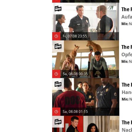
The 
Auf
Mit
:
N
Fr, 07.08 23:55
The 
Opf
Mit
:
N
Sa, 08.08 00:35
The 
Han
Mit
:
N
Sa, 08.08 01:15
The 
Nac