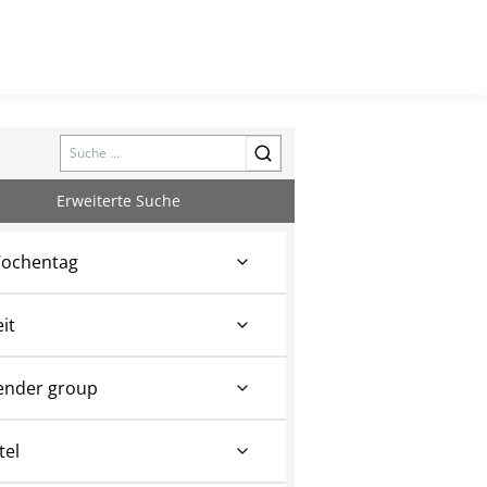
Search
Erweiterte Suche
ochentag
eit
ender group
tel