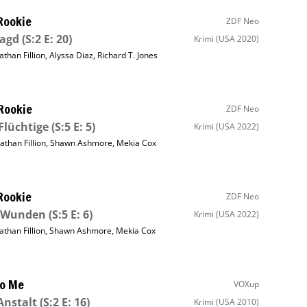
Rookie
ZDF Neo
Jagd
(S:2 E: 20)
Krimi
(USA 2020)
athan Fillion
,
Alyssa Diaz
,
Richard T. Jones
Rookie
ZDF Neo
Flüchtige
(S:5 E: 5)
Krimi
(USA 2022)
athan Fillion
,
Shawn Ashmore
,
Mekia Cox
Rookie
ZDF Neo
e Wunden
(S:5 E: 6)
Krimi
(USA 2022)
athan Fillion
,
Shawn Ashmore
,
Mekia Cox
to Me
VOXup
Anstalt
(S:2 E: 16)
Krimi
(USA 2010)