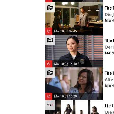
The 
Die 
Mit
:
N
Mo, 10.08 02:45
The 
Der 
Mit
:
N
Mo, 10.08 15:40
The 
Alt
Mit
:
N
Mo, 10.08 16:20
Lie 
Die 