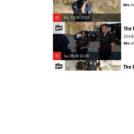
Mit
:
N
Do, 13.08 20:55
The 
Und
Mit
:
B
Sa, 08.08 02:40
The 
Unt
Mit
:
N
Sa, 08.08 03:20
The 
Rüc
Mit
:
N
Mi, 12.08 15:45