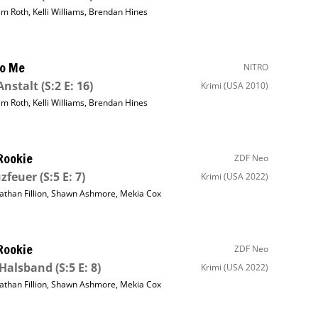
im Roth
,
Kelli Williams
,
Brendan Hines
to Me
NITRO
Anstalt
(S:2 E: 16)
Krimi
(USA 2010)
im Roth
,
Kelli Williams
,
Brendan Hines
Rookie
ZDF Neo
zfeuer
(S:5 E: 7)
Krimi
(USA 2022)
athan Fillion
,
Shawn Ashmore
,
Mekia Cox
Rookie
ZDF Neo
 Halsband
(S:5 E: 8)
Krimi
(USA 2022)
athan Fillion
,
Shawn Ashmore
,
Mekia Cox