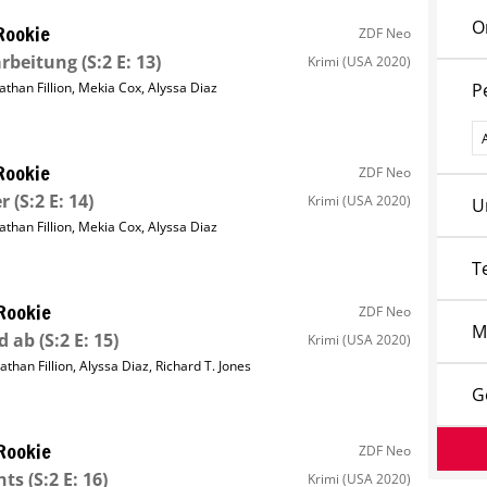
O
Rookie
ZDF Neo
arbeitung
(S:2 E: 13)
Krimi
(USA 2020)
athan Fillion
,
Mekia Cox
,
Alyssa Diaz
P
P
Rookie
ZDF Neo
er
(S:2 E: 14)
Krimi
(USA 2020)
U
athan Fillion
,
Mekia Cox
,
Alyssa Diaz
T
Rookie
ZDF Neo
M
d ab
(S:2 E: 15)
Krimi
(USA 2020)
athan Fillion
,
Alyssa Diaz
,
Richard T. Jones
G
Rookie
ZDF Neo
hts
(S:2 E: 16)
Krimi
(USA 2020)