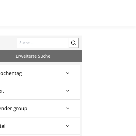
Search
Erweiterte Suche
ochentag
eit
ender group
tel