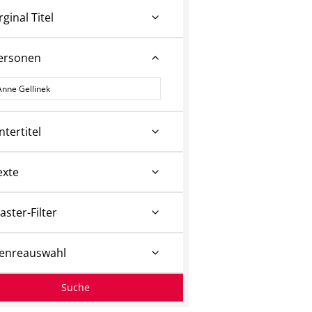
rginal Titel
ersonen
ersonen
ntertitel
exte
aster-Filter
enreauswahl
Suche