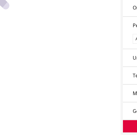
O
P
P
U
T
M
G