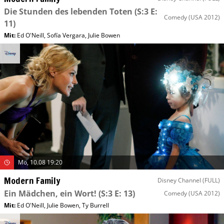
Die Stunden des lebenden Toten
(S:3 E:
Comedy
(USA 2012)
11)
Mit
:
Ed O'Neill
,
Sofía Vergara
,
Julie Bowen
Mo, 10.08 19:20
Modern Family
Disney Channel (FULL)
Ein Mädchen, ein Wort!
(S:3 E: 13)
Comedy
(USA 2012)
Mit
:
Ed O'Neill
,
Julie Bowen
,
Ty Burrell