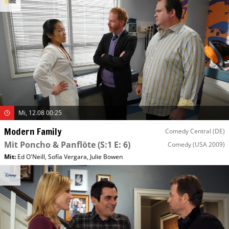
Mi, 12.08 00:25
Modern Family
Comedy Central (DE)
Mit Poncho & Panflöte
(S:1 E: 6)
Comedy
(USA 2009)
Mit
:
Ed O'Neill
,
Sofía Vergara
,
Julie Bowen