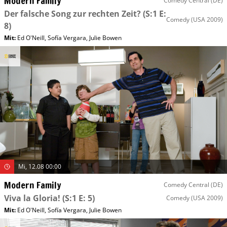
Modern Family
Comedy Central (DE)
Der falsche Song zur rechten Zeit?
(S:1 E:
Comedy
(USA 2009)
8)
Mit
:
Ed O'Neill
,
Sofía Vergara
,
Julie Bowen
Mi, 12.08 00:00
Modern Family
Comedy Central (DE)
Viva la Gloria!
(S:1 E: 5)
Comedy
(USA 2009)
Mit
:
Ed O'Neill
,
Sofía Vergara
,
Julie Bowen