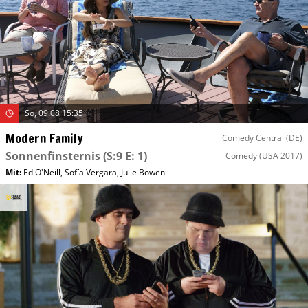
So, 09.08 15:35
Modern Family
Comedy Central (DE)
Sonnenfinsternis
(S:9 E: 1)
Comedy
(USA 2017)
Mit
:
Ed O'Neill
,
Sofía Vergara
,
Julie Bowen