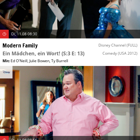
Di, 11.08 08:30
Modern Family
Disney Channel (FULL)
Ein Mädchen, ein Wort!
(S:3 E: 13)
Comedy
(USA 2012)
Mit
:
Ed O'Neill
,
Julie Bowen
,
Ty Burrell