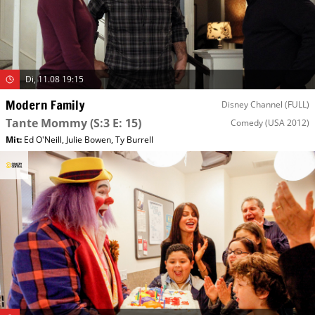
Di, 11.08 19:15
Modern Family
Disney Channel (FULL)
Tante Mommy
(S:3 E: 15)
Comedy
(USA 2012)
Mit
:
Ed O'Neill
,
Julie Bowen
,
Ty Burrell