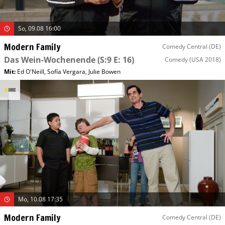
So, 09.08 16:00
Modern Family
Comedy Central (DE)
Das Wein-Wochenende
(S:9 E: 16)
Comedy
(USA 2018)
Mit
:
Ed O'Neill
,
Sofía Vergara
,
Julie Bowen
Mo, 10.08 17:35
Modern Family
Comedy Central (DE)