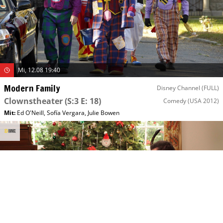
Mi, 12.08 19:40
Modern Family
Disney Channel (FULL)
Clownstheater
(S:3 E: 18)
Comedy
(USA 2012)
Mit
:
Ed O'Neill
,
Sofía Vergara
,
Julie Bowen