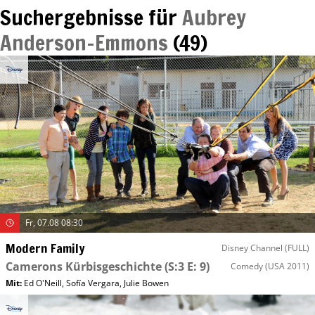
Suchergebnisse für
Aubrey
Anderson-Emmons
(
49
)
Fr, 07.08 08:30
Modern Family
Disney Channel (FULL)
Camerons Kürbisgeschichte
(S:3 E: 9)
Comedy
(USA 2011)
Mit
:
Ed O'Neill
,
Sofía Vergara
,
Julie Bowen