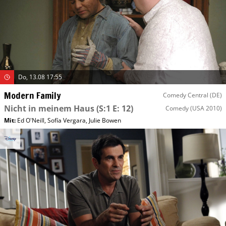
Do, 13.08 17:55
Modern Family
Comedy Central (DE)
Nicht in meinem Haus
(S:1 E: 12)
Comedy
(USA 2010)
Mit
:
Ed O'Neill
,
Sofía Vergara
,
Julie Bowen