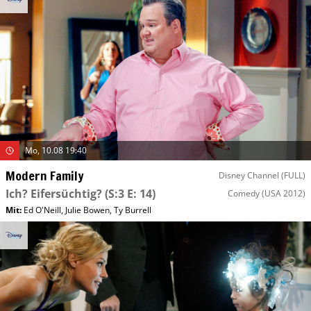
Mo, 10.08 19:40
Modern Family
Disney Channel (FULL)
Ich? Eifersüchtig?
(S:3 E: 14)
Comedy
(USA 2012)
Mit
:
Ed O'Neill
,
Julie Bowen
,
Ty Burrell