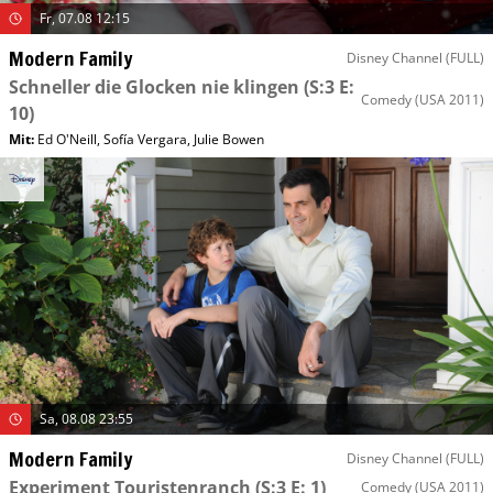
Fr, 07.08 12:15
Modern Family
Disney Channel (FULL)
Schneller die Glocken nie klingen
(S:3 E:
Comedy
(USA 2011)
10)
Mit
:
Ed O'Neill
,
Sofía Vergara
,
Julie Bowen
Sa, 08.08 23:55
Modern Family
Disney Channel (FULL)
Experiment Touristenranch
(S:3 E: 1)
Comedy
(USA 2011)