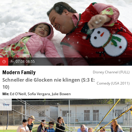
Fr, 07.08 08:55
Modern Family
Disney Channel (FULL)
Schneller die Glocken nie klingen
(S:3 E:
Comedy
(USA 2011)
10)
Mit
:
Ed O'Neill
,
Sofía Vergara
,
Julie Bowen