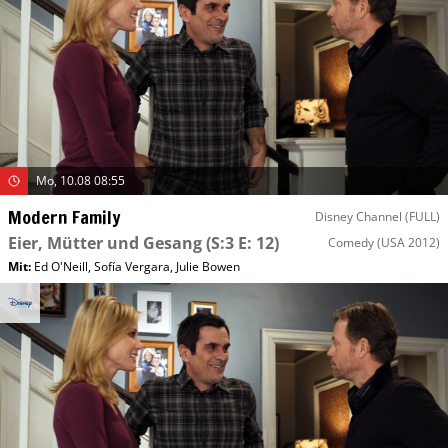
Mo, 10.08 08:55
Modern Family
Disney Channel (FULL)
Eier, Mütter und Gesang
(S:3 E: 12)
Comedy
(USA 2012)
Mit
:
Ed O'Neill
,
Sofía Vergara
,
Julie Bowen