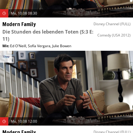
Mo, 10.08 08:30
Modern Family
Disney Channel (FULL)
Die Stunden des lebenden Toten
(S:3 E:
Comedy
(USA 2012)
11)
Mit
:
Ed O'Neill
,
Sofía Vergara
,
Julie Bowen
Mo, 10.08 12:00
Modern Family
Disney Channel (FULL)