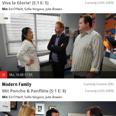
Viva la Gloria!
(S:1 E: 5)
Comedy
(USA 2009)
Mit
:
Ed O'Neill
,
Sofía Vergara
,
Julie Bowen
Mo, 10.08 17:55
Modern Family
Comedy Central (DE)
Mit Poncho & Panflöte
(S:1 E: 6)
Comedy
(USA 2009)
Mit
:
Ed O'Neill
,
Sofía Vergara
,
Julie Bowen