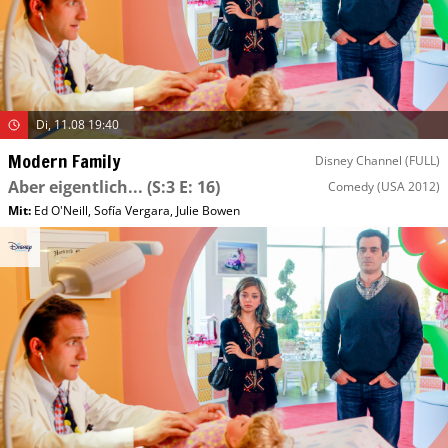
Di, 11.08 19:40
Modern Family
Disney Channel (FULL)
Aber eigentlich...
(S:3 E: 16)
Comedy
(USA 2012)
Mit
:
Ed O'Neill
,
Sofía Vergara
,
Julie Bowen