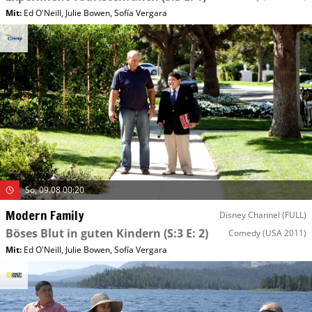
Mit
:
Ed O'Neill
,
Julie Bowen
,
Sofía Vergara
So, 09.08 00:20
Modern Family
Disney Channel (FULL)
Böses Blut in guten Kindern
(S:3 E: 2)
Comedy
(USA 2011)
Mit
:
Ed O'Neill
,
Julie Bowen
,
Sofía Vergara