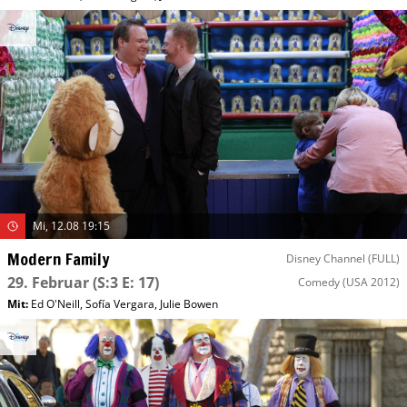
Mi, 12.08 19:15
Modern Family
Disney Channel (FULL)
29. Februar
(S:3 E: 17)
Comedy
(USA 2012)
Mit
:
Ed O'Neill
,
Sofía Vergara
,
Julie Bowen