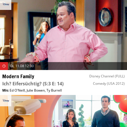
Di, 11.08 12:30
Modern Family
Disney Channel (FULL)
Ich? Eifersüchtig?
(S:3 E: 14)
Comedy
(USA 2012)
Mit
:
Ed O'Neill
,
Julie Bowen
,
Ty Burrell