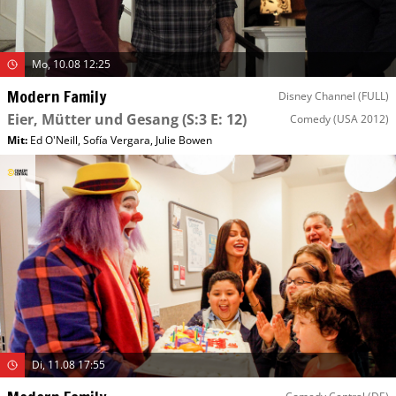
Mo, 10.08 12:25
Modern Family
Disney Channel (FULL)
Eier, Mütter und Gesang
(S:3 E: 12)
Comedy
(USA 2012)
Mit
:
Ed O'Neill
,
Sofía Vergara
,
Julie Bowen
Di, 11.08 17:55