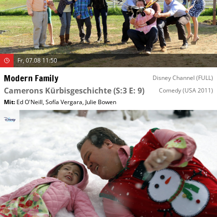
Fr, 07.08 11:50
Modern Family
Disney Channel (FULL)
Camerons Kürbisgeschichte
(S:3 E: 9)
Comedy
(USA 2011)
Mit
:
Ed O'Neill
,
Sofía Vergara
,
Julie Bowen