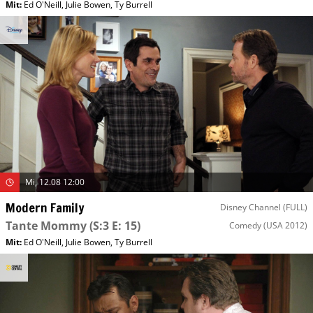
Mit
:
Ed O'Neill
,
Julie Bowen
,
Ty Burrell
Mi, 12.08 12:00
Modern Family
Disney Channel (FULL)
Tante Mommy
(S:3 E: 15)
Comedy
(USA 2012)
Mit
:
Ed O'Neill
,
Julie Bowen
,
Ty Burrell