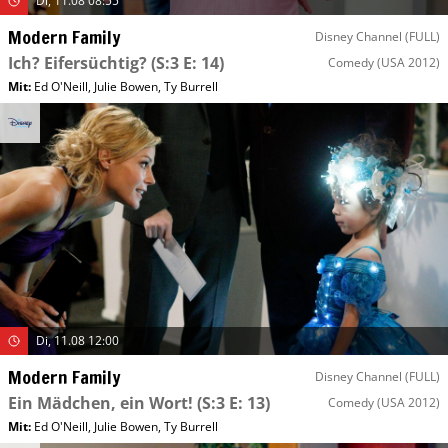
Di, 11.08 08:55
Modern Family
Disney Channel (FULL)
Ich? Eifersüchtig?
(S:3 E: 14)
Comedy
(USA 2012)
Mit
:
Ed O'Neill
,
Julie Bowen
,
Ty Burrell
Di, 11.08 12:00
Modern Family
Disney Channel (FULL)
Ein Mädchen, ein Wort!
(S:3 E: 13)
Comedy
(USA 2012)
Mit
:
Ed O'Neill
,
Julie Bowen
,
Ty Burrell