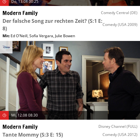
Do, 13.08 00:25
Modern Family
Comedy Central (DE)
Der falsche Song zur rechten Zeit?
(S:1 E:
Comedy
(USA 2009)
8)
Mit
:
Ed O'Neill
,
Sofía Vergara
,
Julie Bowen
Mi, 12.08 08:30
Modern Family
Disney Channel (FULL)
Tante Mommy
(S:3 E: 15)
Comedy
(USA 2012)