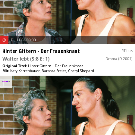
Di, 11.08 00:00
Hinter Gittern – Der Frauenknast
RTL up
Walter lebt
(S:8 E: 1)
Drama
(D 2001)
Original Titel:
Hinter Gittern – Der Frauenknast
Mit
:
Katy Karrenbauer
,
Barbara Freier
,
Cheryl Shepard