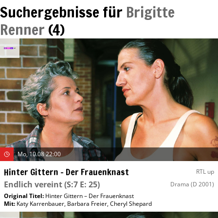
Suchergebnisse für
Brigitte
Renner
(
4
)
Mo, 10.08 22:00
Hinter Gittern – Der Frauenknast
RTL up
Endlich vereint
(S:7 E: 25)
Drama
(D 2001)
Original Titel:
Hinter Gittern – Der Frauenknast
Mit
:
Katy Karrenbauer
,
Barbara Freier
,
Cheryl Shepard