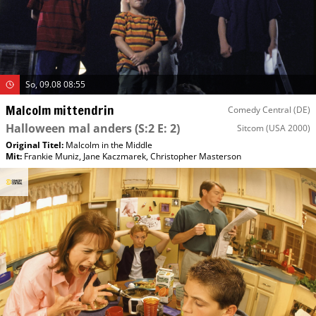
So, 09.08 08:55
Malcolm mittendrin
Comedy Central (DE)
Halloween mal anders
(S:2 E: 2)
Sitcom
(USA 2000)
Original Titel:
Malcolm in the Middle
Mit
:
Frankie Muniz
,
Jane Kaczmarek
,
Christopher Masterson