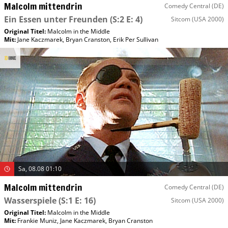
Malcolm mittendrin
Comedy Central (DE)
Ein Essen unter Freunden
(S:2 E: 4)
Sitcom
(USA 2000)
Original Titel:
Malcolm in the Middle
Mit
:
Jane Kaczmarek
,
Bryan Cranston
,
Erik Per Sullivan
Sa, 08.08 01:10
Malcolm mittendrin
Comedy Central (DE)
Wasserspiele
(S:1 E: 16)
Sitcom
(USA 2000)
Original Titel:
Malcolm in the Middle
Mit
:
Frankie Muniz
,
Jane Kaczmarek
,
Bryan Cranston