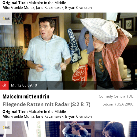
Original Titel:
Malcolm in the Middle
Mit
:
Frankie Muniz
,
Jane Kaczmarek
,
Bryan Cranston
Mi, 12.08 09:10
Malcolm mittendrin
Comedy Central (DE)
Fliegende Ratten mit Radar
(S:2 E: 7)
Sitcom
(USA 2000)
Original Titel:
Malcolm in the Middle
Mit
:
Frankie Muniz
,
Jane Kaczmarek
,
Bryan Cranston