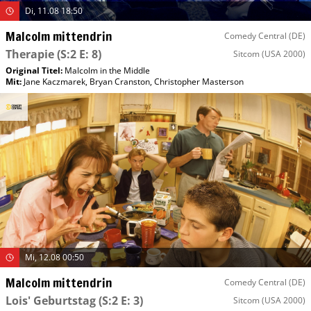
Di, 11.08 18:50
Malcolm mittendrin
Comedy Central (DE)
Therapie
(S:2 E: 8)
Sitcom
(USA 2000)
Original Titel:
Malcolm in the Middle
Mit
:
Jane Kaczmarek
,
Bryan Cranston
,
Christopher Masterson
Mi, 12.08 00:50
Malcolm mittendrin
Comedy Central (DE)
Lois' Geburtstag
(S:2 E: 3)
Sitcom
(USA 2000)