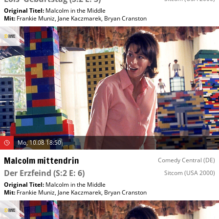
Original Titel:
Malcolm in the Middle
Mit
:
Frankie Muniz
,
Jane Kaczmarek
,
Bryan Cranston
Mo, 10.08 18:50
Malcolm mittendrin
Comedy Central (DE)
Der Erzfeind
(S:2 E: 6)
Sitcom
(USA 2000)
Original Titel:
Malcolm in the Middle
Mit
:
Frankie Muniz
,
Jane Kaczmarek
,
Bryan Cranston