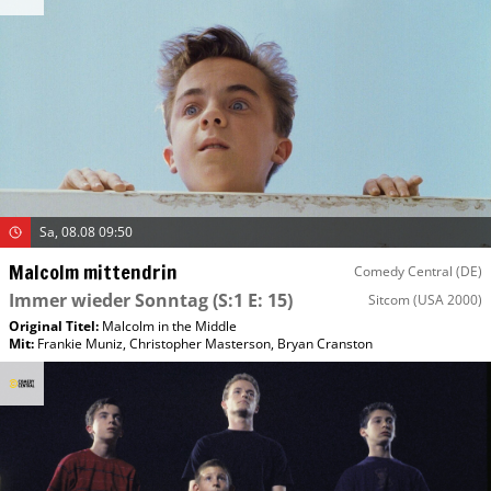
Sa, 08.08 09:50
Malcolm mittendrin
Comedy Central (DE)
Immer wieder Sonntag
(S:1 E: 15)
Sitcom
(USA 2000)
Original Titel:
Malcolm in the Middle
Mit
:
Frankie Muniz
,
Christopher Masterson
,
Bryan Cranston