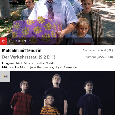
Fr, 07.08 09:35
Malcolm mittendrin
Comedy Central (DE)
Der Verkehrsstau
(S:2 E: 1)
Sitcom
(USA 2000)
Original Titel:
Malcolm in the Middle
Mit
:
Frankie Muniz
,
Jane Kaczmarek
,
Bryan Cranston