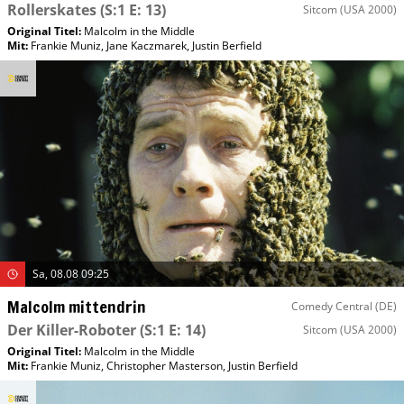
Rollerskates
(S:1 E: 13)
Sitcom
(USA 2000)
Original Titel:
Malcolm in the Middle
Mit
:
Frankie Muniz
,
Jane Kaczmarek
,
Justin Berfield
Sa, 08.08 09:25
Malcolm mittendrin
Comedy Central (DE)
Der Killer-Roboter
(S:1 E: 14)
Sitcom
(USA 2000)
Original Titel:
Malcolm in the Middle
Mit
:
Frankie Muniz
,
Christopher Masterson
,
Justin Berfield