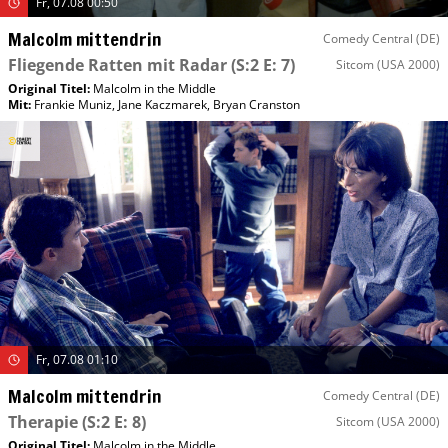
Fr, 07.08 00:50
Malcolm mittendrin
Comedy Central (DE)
Fliegende Ratten mit Radar
(S:2 E: 7)
Sitcom
(USA 2000)
Original Titel:
Malcolm in the Middle
Mit
:
Frankie Muniz
,
Jane Kaczmarek
,
Bryan Cranston
Fr, 07.08 01:10
Malcolm mittendrin
Comedy Central (DE)
Therapie
(S:2 E: 8)
Sitcom
(USA 2000)
Original Titel:
Malcolm in the Middle