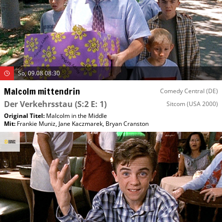
So, 09.08 08:30
Malcolm mittendrin
Comedy Central (DE)
Der Verkehrsstau
(S:2 E: 1)
Sitcom
(USA 2000)
Original Titel:
Malcolm in the Middle
Mit
:
Frankie Muniz
,
Jane Kaczmarek
,
Bryan Cranston