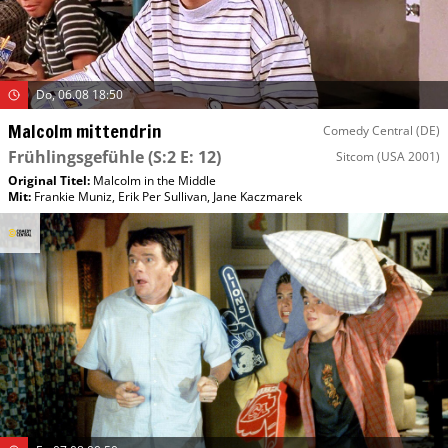
Do, 06.08 18:50
Malcolm mittendrin
Comedy Central (DE)
Frühlingsgefühle
(S:2 E: 12)
Sitcom
(USA 2001)
Original Titel:
Malcolm in the Middle
Mit
:
Frankie Muniz
,
Erik Per Sullivan
,
Jane Kaczmarek