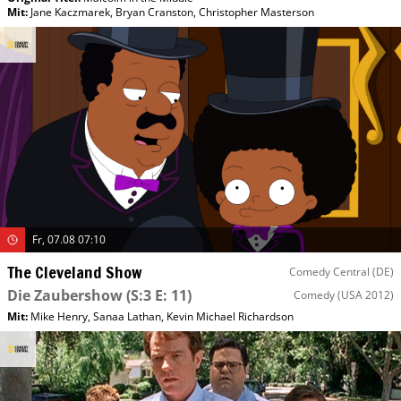
Mit
:
Jane Kaczmarek
,
Bryan Cranston
,
Christopher Masterson
Fr, 07.08 07:10
The Cleveland Show
Comedy Central (DE)
Die Zaubershow
(S:3 E: 11)
Comedy
(USA 2012)
Mit
:
Mike Henry
,
Sanaa Lathan
,
Kevin Michael Richardson