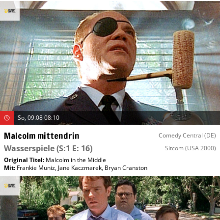
So, 09.08 08:10
Malcolm mittendrin
Comedy Central (DE)
Wasserspiele
(S:1 E: 16)
Sitcom
(USA 2000)
Original Titel:
Malcolm in the Middle
Mit
:
Frankie Muniz
,
Jane Kaczmarek
,
Bryan Cranston