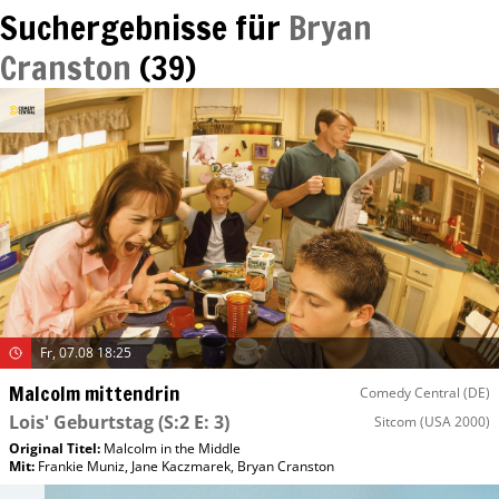
Suchergebnisse für
Bryan
Cranston
(
39
)
Fr, 07.08 18:25
Malcolm mittendrin
Comedy Central (DE)
Lois' Geburtstag
(S:2 E: 3)
Sitcom
(USA 2000)
Original Titel:
Malcolm in the Middle
Mit
:
Frankie Muniz
,
Jane Kaczmarek
,
Bryan Cranston