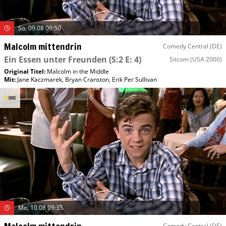
So, 09.08 09:50
Malcolm mittendrin
Comedy Central (DE)
Ein Essen unter Freunden
(S:2 E: 4)
Sitcom
(USA 2000)
Original Titel:
Malcolm in the Middle
Mit
:
Jane Kaczmarek
,
Bryan Cranston
,
Erik Per Sullivan
Mo, 10.08 09:35
Malcolm mittendrin
Comedy Central (DE)