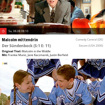
Sa, 08.08 08:10
Malcolm mittendrin
Comedy Central (DE)
Der Sündenbock
(S:1 E: 11)
Sitcom
(USA 2000)
Original Titel:
Malcolm in the Middle
Mit
:
Frankie Muniz
,
Jane Kaczmarek
,
Justin Berfield