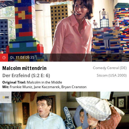
Di, 11.08 09:35
Malcolm mittendrin
Comedy Central (DE)
Der Erzfeind
(S:2 E: 6)
Sitcom
(USA 2000)
Original Titel:
Malcolm in the Middle
Mit
:
Frankie Muniz
,
Jane Kaczmarek
,
Bryan Cranston