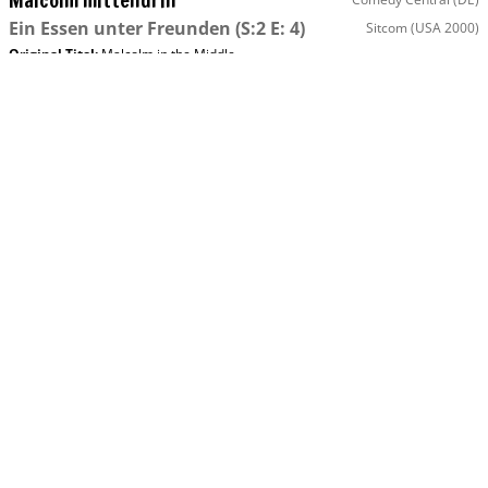
Ein Essen unter Freunden
(S:2 E: 4)
Sitcom
(USA 2000)
Original Titel:
Malcolm in the Middle
Mit
:
Jane Kaczmarek
,
Bryan Cranston
,
Erik Per Sullivan
Mo, 10.08 18:25
Malcolm mittendrin
Comedy Central (DE)
Ein total verkorkstes Wochenende
(S:2 E:
Sitcom
(USA 2000)
5)
Original Titel:
Malcolm in the Middle
Mit
:
Frankie Muniz
,
Jane Kaczmarek
,
Bryan Cranston