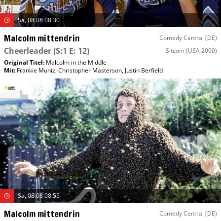
Sa, 08.08 08:30
Malcolm mittendrin
Comedy Central (DE)
Cheerleader
(S:1 E: 12)
Sitcom
(USA 2000)
Original Titel:
Malcolm in the Middle
Mit
:
Frankie Muniz
,
Christopher Masterson
,
Justin Berfield
Sa, 08.08 08:55
Malcolm mittendrin
Comedy Central (DE)