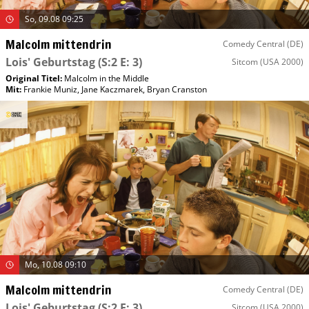
So, 09.08 09:25
Malcolm mittendrin
Comedy Central (DE)
Lois' Geburtstag
(S:2 E: 3)
Sitcom
(USA 2000)
Original Titel:
Malcolm in the Middle
Mit
:
Frankie Muniz
,
Jane Kaczmarek
,
Bryan Cranston
Mo, 10.08 09:10
Malcolm mittendrin
Comedy Central (DE)
Lois' Geburtstag
(S:2 E: 3)
Sitcom
(USA 2000)