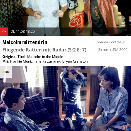
Di, 11.08 18:25
Malcolm mittendrin
Comedy Central (DE)
Fliegende Ratten mit Radar
(S:2 E: 7)
Sitcom
(USA 2000)
Original Titel:
Malcolm in the Middle
Mit
:
Frankie Muniz
,
Jane Kaczmarek
,
Bryan Cranston