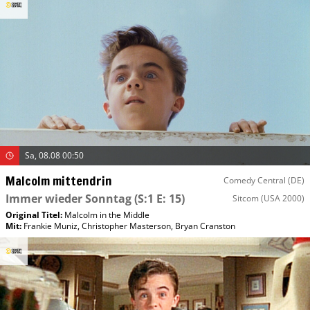
Sa, 08.08 00:50
Malcolm mittendrin
Comedy Central (DE)
Immer wieder Sonntag
(S:1 E: 15)
Sitcom
(USA 2000)
Original Titel:
Malcolm in the Middle
Mit
:
Frankie Muniz
,
Christopher Masterson
,
Bryan Cranston