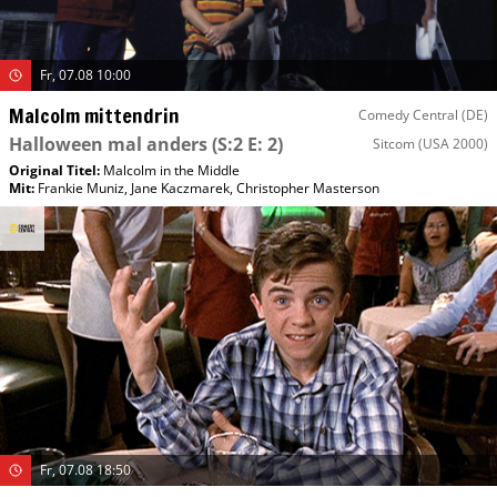
Fr, 07.08 10:00
Malcolm mittendrin
Comedy Central (DE)
Halloween mal anders
(S:2 E: 2)
Sitcom
(USA 2000)
Original Titel:
Malcolm in the Middle
Mit
:
Frankie Muniz
,
Jane Kaczmarek
,
Christopher Masterson
Fr, 07.08 18:50