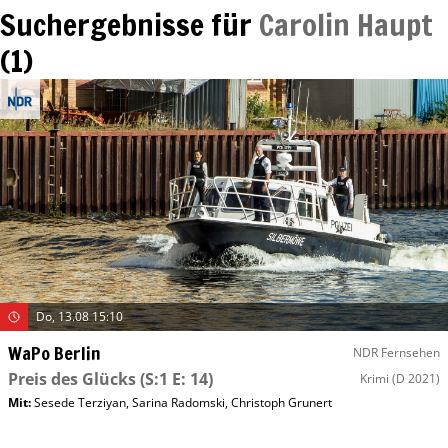
Suchergebnisse für
Carolin Haupt
(
1
)
Do, 13.08 15:10
WaPo Berlin
NDR Fernsehen
Preis des Glücks
(S:1 E: 14)
Krimi
(D 2021)
Mit
:
Sesede Terziyan
,
Sarina Radomski
,
Christoph Grunert