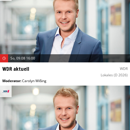
So, 09.08 16:00
WDR aktuell
WDR
Lokales
(D 2026)
Moderator
:
Carolyn Wißing