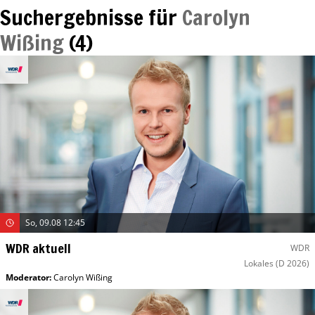
Suchergebnisse für
Carolyn
Wißing
(
4
)
So, 09.08 12:45
WDR aktuell
WDR
Lokales
(D 2026)
Moderator
:
Carolyn Wißing