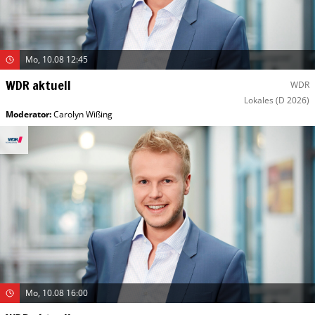
Mo, 10.08 12:45
WDR aktuell
WDR
Lokales
(D 2026)
Moderator
:
Carolyn Wißing
Mo, 10.08 16:00