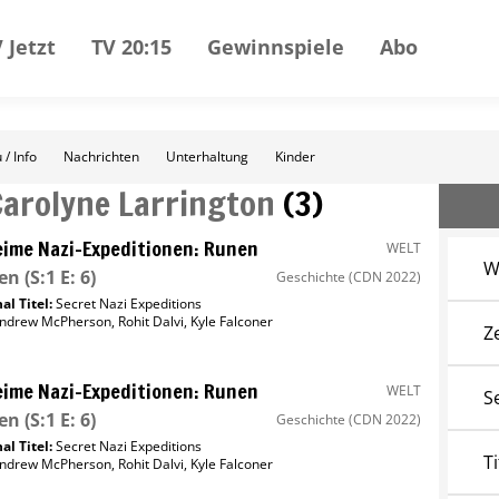
 Jetzt
TV 20:15
Gewinnspiele
Abo
 / Info
Nachrichten
Unterhaltung
Kinder
Carolyne Larrington
(
3
)
ime Nazi-Expeditionen: Runen
WELT
W
en
(S:1 E: 6)
Geschichte
(CDN 2022)
al Titel:
Secret Nazi Expeditions
ndrew McPherson
,
Rohit Dalvi
,
Kyle Falconer
Z
ime Nazi-Expeditionen: Runen
WELT
S
en
(S:1 E: 6)
Geschichte
(CDN 2022)
al Titel:
Secret Nazi Expeditions
Ti
ndrew McPherson
,
Rohit Dalvi
,
Kyle Falconer