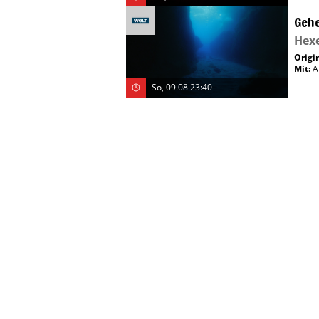
Gehe
Hex
Origin
Mit
:
A
So, 09.08 23:40