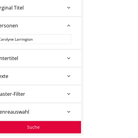
rginal Titel
ersonen
ersonen
ntertitel
exte
aster-Filter
enreauswahl
Suche