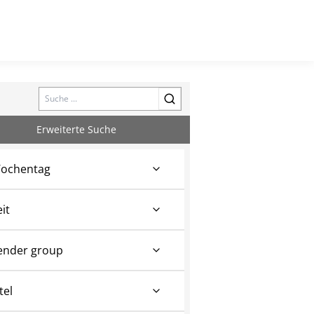
Search
Erweiterte Suche
ochentag
eit
ender group
tel