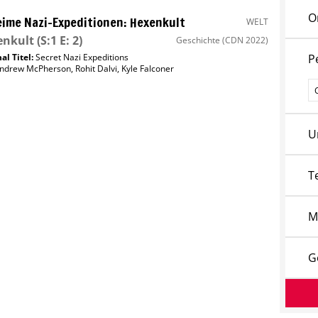
O
ime Nazi-Expeditionen: Hexenkult
WELT
enkult
(S:1 E: 2)
Geschichte
(CDN 2022)
al Titel:
Secret Nazi Expeditions
P
ndrew McPherson
,
Rohit Dalvi
,
Kyle Falconer
P
U
T
M
G