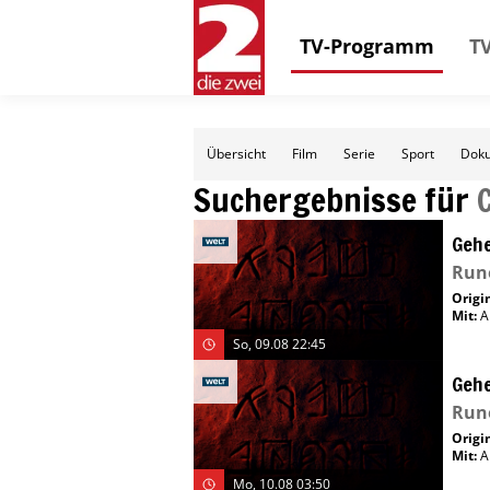
TV-Programm
TV
Übersicht
Film
Serie
Sport
Doku
Suchergebnisse für
Gehe
Run
Origin
Mit
:
A
So, 09.08 22:45
Gehe
Run
Origin
Mit
:
A
Mo, 10.08 03:50