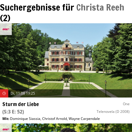
Suchergebnisse für
Christa Reeh
(
2
)
Di, 11.08 19:25
Sturm der Liebe
One
(S:3 E: 52)
Telenovela
(D 2008)
Mit
:
Dominique Siassia
,
Christof Arnold
,
Wayne Carpendale