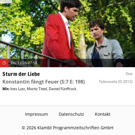
Do, 13.08 07:50
Sturm der Liebe
One
Konstantin fängt Feuer
(S:7 E: 198)
Telenovela
(D 2012)
Mit
:
Ines Lutz
,
Moritz Tittel
,
Daniel Fünffrock
Impressum
Datenschutz
Kontakt
©
2026
Klambt Programmzeitschriften GmbH