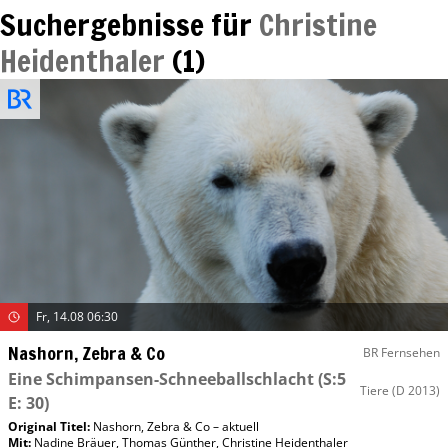
Suchergebnisse für
Christine
Heidenthaler
(
1
)
Fr, 14.08 06:30
Nashorn, Zebra & Co
BR Fernsehen
Eine Schimpansen-Schneeballschlacht
(S:5
Tiere
(D 2013)
E: 30)
Original Titel:
Nashorn, Zebra & Co – aktuell
Mit
:
Nadine Bräuer
,
Thomas Günther
,
Christine Heidenthaler