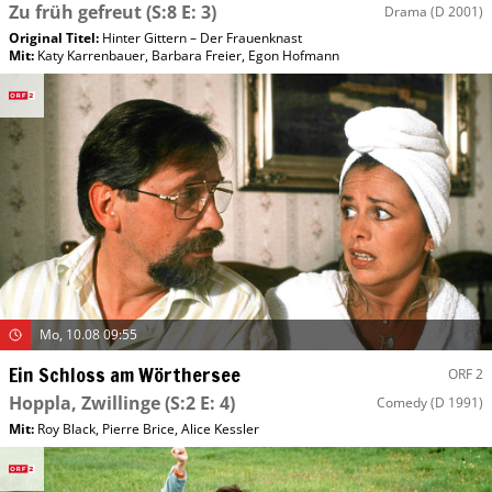
Zu früh gefreut
(S:8 E: 3)
Drama
(D 2001)
Original Titel:
Hinter Gittern – Der Frauenknast
Mit
:
Katy Karrenbauer
,
Barbara Freier
,
Egon Hofmann
Mo, 10.08 09:55
Ein Schloss am Wörthersee
ORF 2
Hoppla, Zwillinge
(S:2 E: 4)
Comedy
(D 1991)
Mit
:
Roy Black
,
Pierre Brice
,
Alice Kessler