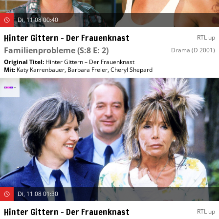
Di, 11.08 00:40
Hinter Gittern – Der Frauenknast
RTL up
Familienprobleme
(S:8 E: 2)
Drama
(D 2001)
Original Titel:
Hinter Gittern – Der Frauenknast
Mit
:
Katy Karrenbauer
,
Barbara Freier
,
Cheryl Shepard
Di, 11.08 01:30
Hinter Gittern – Der Frauenknast
RTL up