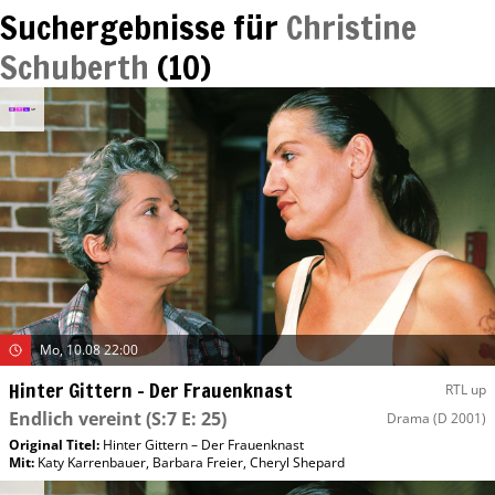
Suchergebnisse für
Christine
Schuberth
(
10
)
Mo, 10.08 22:00
Hinter Gittern – Der Frauenknast
RTL up
Endlich vereint
(S:7 E: 25)
Drama
(D 2001)
Original Titel:
Hinter Gittern – Der Frauenknast
Mit
:
Katy Karrenbauer
,
Barbara Freier
,
Cheryl Shepard