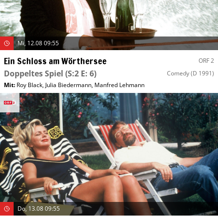
Mi, 12.08 09:55
Ein Schloss am Wörthersee
ORF 2
Doppeltes Spiel
(S:2 E: 6)
Comedy
(D 1991)
Mit
:
Roy Black
,
Julia Biedermann
,
Manfred Lehmann
Do, 13.08 09:55