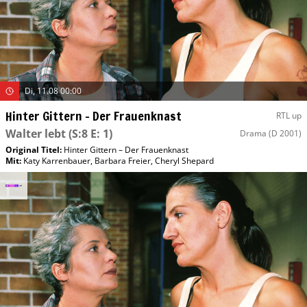
Di, 11.08 00:00
Hinter Gittern – Der Frauenknast
RTL up
Walter lebt
(S:8 E: 1)
Drama
(D 2001)
Original Titel:
Hinter Gittern – Der Frauenknast
Mit
:
Katy Karrenbauer
,
Barbara Freier
,
Cheryl Shepard