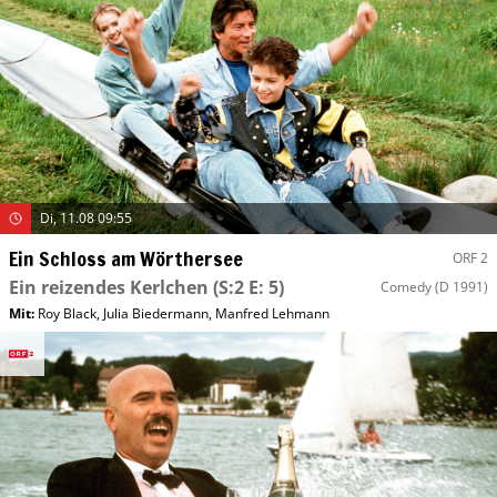
Di, 11.08 09:55
Ein Schloss am Wörthersee
ORF 2
Ein reizendes Kerlchen
(S:2 E: 5)
Comedy
(D 1991)
Mit
:
Roy Black
,
Julia Biedermann
,
Manfred Lehmann