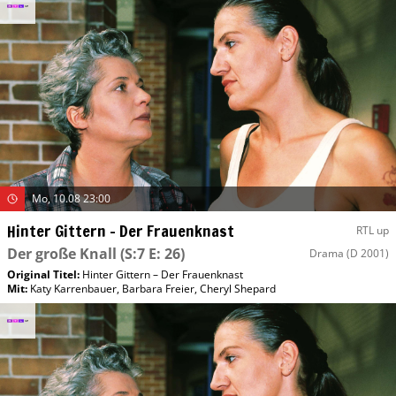
Mo, 10.08 23:00
Hinter Gittern – Der Frauenknast
RTL up
Der große Knall
(S:7 E: 26)
Drama
(D 2001)
Original Titel:
Hinter Gittern – Der Frauenknast
Mit
:
Katy Karrenbauer
,
Barbara Freier
,
Cheryl Shepard