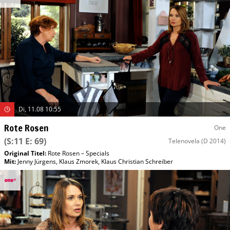
Di, 11.08 10:55
Rote Rosen
One
(S:11 E: 69)
Telenovela
(D 2014)
Original Titel:
Rote Rosen – Specials
Mit
:
Jenny Jürgens
,
Klaus Zmorek
,
Klaus Christian Schreiber