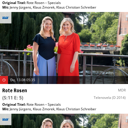
Original Titel:
Rote Rosen – Specials
Mit
:
Jenny Jürgens
,
Klaus Zmorek
,
Klaus Christian Schreiber
Do, 13.08 05:35
Rote Rosen
MDR
(S:11 E: 5)
Telenovela
(D 2014)
Original Titel:
Rote Rosen – Specials
Mit
:
Jenny Jürgens
,
Klaus Zmorek
,
Klaus Christian Schreiber