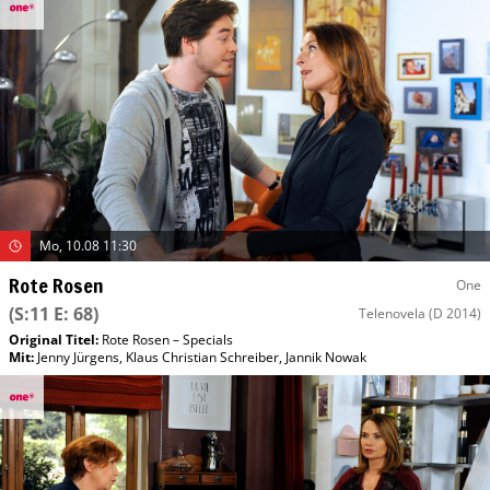
Mo, 10.08 11:30
Rote Rosen
One
(S:11 E: 68)
Telenovela
(D 2014)
Original Titel:
Rote Rosen – Specials
Mit
:
Jenny Jürgens
,
Klaus Christian Schreiber
,
Jannik Nowak