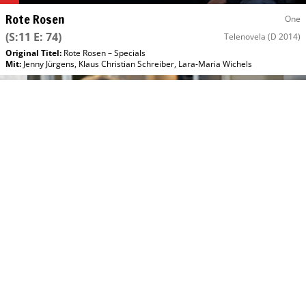
Rote Rosen
One
(S:11 E: 74)
Telenovela
(D 2014)
Original Titel:
Rote Rosen – Specials
Mit
:
Jenny Jürgens
,
Klaus Christian Schreiber
,
Lara-Maria Wichels
Do, 13.08 11:40
Rote Rosen
One
(S:11 E: 74)
Telenovela
(D 2014)
Original Titel:
Rote Rosen – Specials