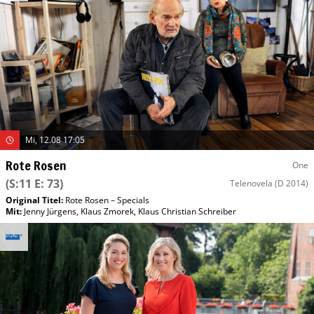
Mi, 12.08 17:05
Rote Rosen
One
(S:11 E: 73)
Telenovela
(D 2014)
Original Titel:
Rote Rosen – Specials
Mit
:
Jenny Jürgens
,
Klaus Zmorek
,
Klaus Christian Schreiber