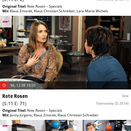
Original Titel:
Rote Rosen – Specials
Mit
:
Klaus Zmorek
,
Klaus Christian Schreiber
,
Lara-Maria Wichels
Mi, 12.08 10:50
Rote Rosen
One
(S:11 E: 71)
Telenovela
(D 2014)
Original Titel:
Rote Rosen – Specials
Mit
:
Jenny Jürgens
,
Klaus Zmorek
,
Klaus Christian Schreiber