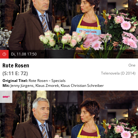
Di, 11.08 17:50
Rote Rosen
One
(S:11 E: 72)
Telenovela
(D 2014)
Original Titel:
Rote Rosen – Specials
Mit
:
Jenny Jürgens
,
Klaus Zmorek
,
Klaus Christian Schreiber