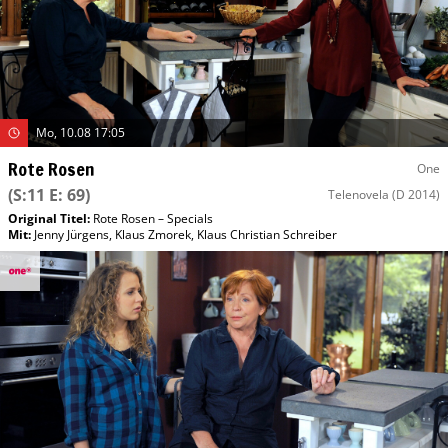
Mo, 10.08 17:05
Rote Rosen
One
(S:11 E: 69)
Telenovela
(D 2014)
Original Titel:
Rote Rosen – Specials
Mit
:
Jenny Jürgens
,
Klaus Zmorek
,
Klaus Christian Schreiber