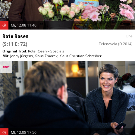
Mi, 12.08 11:40
Rote Rosen
One
(S:11 E: 72)
Telenovela
(D 2014)
Original Titel:
Rote Rosen – Specials
Mit
:
Jenny Jürgens
,
Klaus Zmorek
,
Klaus Christian Schreiber
Mi, 12.08 17:50