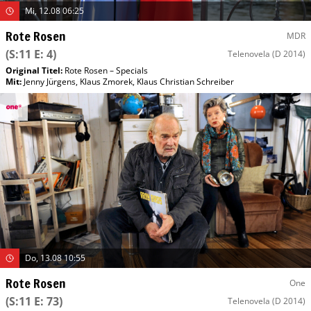
Mi, 12.08 06:25
Rote Rosen
MDR
(S:11 E: 4)
Telenovela
(D 2014)
Original Titel:
Rote Rosen – Specials
Mit
:
Jenny Jürgens
,
Klaus Zmorek
,
Klaus Christian Schreiber
Do, 13.08 10:55
Rote Rosen
One
(S:11 E: 73)
Telenovela
(D 2014)