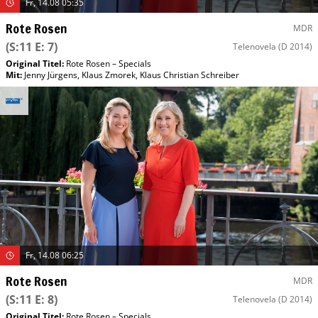
Fr, 14.08 05:35
Rote Rosen
MDR
(S:11 E: 7)
Telenovela
(D 2014)
Original Titel:
Rote Rosen – Specials
Mit
:
Jenny Jürgens
,
Klaus Zmorek
,
Klaus Christian Schreiber
Fr, 14.08 06:25
Rote Rosen
MDR
(S:11 E: 8)
Telenovela
(D 2014)
Original Titel:
Rote Rosen – Specials