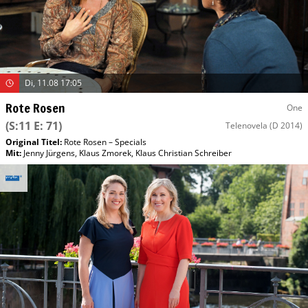
Di, 11.08 17:05
Rote Rosen
One
(S:11 E: 71)
Telenovela
(D 2014)
Original Titel:
Rote Rosen – Specials
Mit
:
Jenny Jürgens
,
Klaus Zmorek
,
Klaus Christian Schreiber