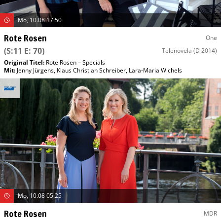
Mo, 10.08 17:50
Rote Rosen
One
(S:11 E: 70)
Telenovela
(D 2014)
Original Titel:
Rote Rosen – Specials
Mit
:
Jenny Jürgens
,
Klaus Christian Schreiber
,
Lara-Maria Wichels
Mo, 10.08 05:25
Rote Rosen
MDR