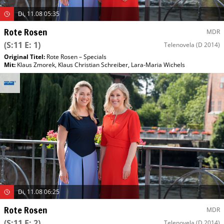
Di, 11.08 05:35
Rote Rosen
MDR
(S:11 E: 1)
Telenovela
(D 2014)
Original Titel:
Rote Rosen – Specials
Mit
:
Klaus Zmorek
,
Klaus Christian Schreiber
,
Lara-Maria Wichels
Di, 11.08 06:25
Rote Rosen
MDR
(S:11 E: 2)
Telenovela
(D 2014)