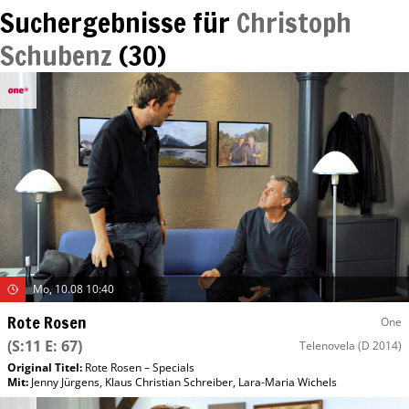
Suchergebnisse für
Christoph
Schubenz
(
30
)
Mo, 10.08 10:40
Rote Rosen
One
(S:11 E: 67)
Telenovela
(D 2014)
Original Titel:
Rote Rosen – Specials
Mit
:
Jenny Jürgens
,
Klaus Christian Schreiber
,
Lara-Maria Wichels