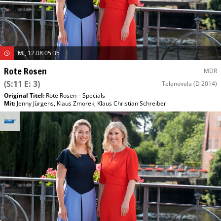
Mi, 12.08 05:35
Rote Rosen
MDR
(S:11 E: 3)
Telenovela
(D 2014)
Original Titel:
Rote Rosen – Specials
Mit
:
Jenny Jürgens
,
Klaus Zmorek
,
Klaus Christian Schreiber