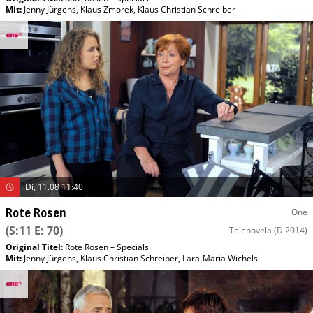
Mit
:
Jenny Jürgens
,
Klaus Zmorek
,
Klaus Christian Schreiber
Di, 11.08 11:40
Rote Rosen
One
(S:11 E: 70)
Telenovela
(D 2014)
Original Titel:
Rote Rosen – Specials
Mit
:
Jenny Jürgens
,
Klaus Christian Schreiber
,
Lara-Maria Wichels