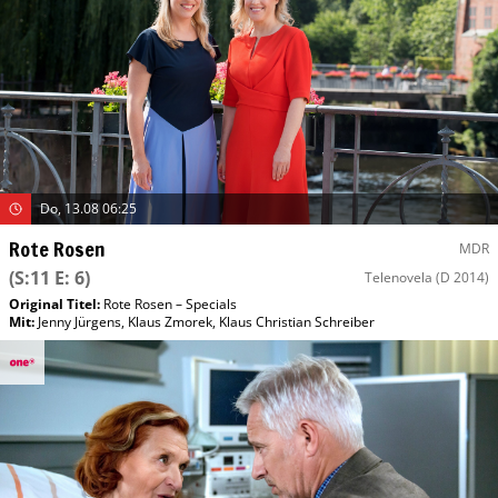
Do, 13.08 06:25
Rote Rosen
MDR
(S:11 E: 6)
Telenovela
(D 2014)
Original Titel:
Rote Rosen – Specials
Mit
:
Jenny Jürgens
,
Klaus Zmorek
,
Klaus Christian Schreiber