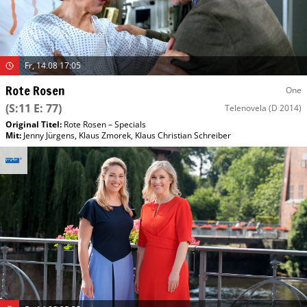
Fr, 14.08 17:05
Rote Rosen
One
(S:11 E: 77)
Telenovela
(D 2014)
Original Titel:
Rote Rosen – Specials
Mit
:
Jenny Jürgens
,
Klaus Zmorek
,
Klaus Christian Schreiber