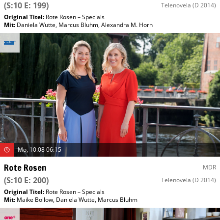
(S:10 E: 199)
Telenovela
(D 2014)
Original Titel:
Rote Rosen – Specials
Mit
:
Daniela Wutte
,
Marcus Bluhm
,
Alexandra M. Horn
Mo, 10.08 06:15
Rote Rosen
MDR
(S:10 E: 200)
Telenovela
(D 2014)
Original Titel:
Rote Rosen – Specials
Mit
:
Maike Bollow
,
Daniela Wutte
,
Marcus Bluhm