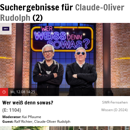
Suchergebnisse für
Claude-Oliver
Rudolph
(
2
)
Mi, 12.08 14:25
Wer weiß denn sowas?
SWR-Fernsehen
(E: 1104)
Wissen
(D 2024)
Moderator
:
Kai Pflaume
Guest
:
Ralf Richter
,
Claude-Oliver Rudolph