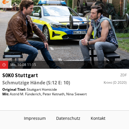
Mo, 10.08 11:15
SOKO Stuttgart
ZDF
Schmutzige Hände
(S:12 E: 10)
Krimi
(D 2020)
Original Titel:
Stuttgart Homicide
Mit
:
Astrid M. Fünderich
,
Peter Ketnath
,
Nina Siewert
Impressum
Datenschutz
Kontakt