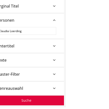
rginal Titel
ersonen
ersonen
ntertitel
exte
aster-Filter
enreauswahl
Suche