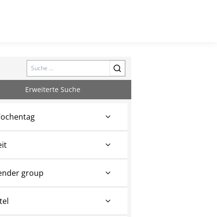
Search
Erweiterte Suche
ochentag
eit
ender group
tel