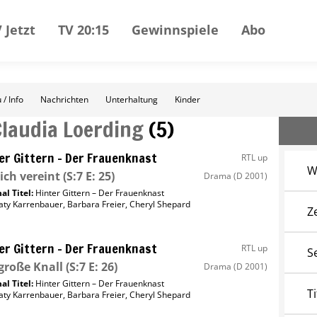
 Jetzt
TV 20:15
Gewinnspiele
Abo
 / Info
Nachrichten
Unterhaltung
Kinder
Claudia Loerding
(
5
)
er Gittern – Der Frauenknast
RTL up
W
ich vereint
(S:7 E: 25)
Drama
(D 2001)
al Titel:
Hinter Gittern – Der Frauenknast
aty Karrenbauer
,
Barbara Freier
,
Cheryl Shepard
Z
er Gittern – Der Frauenknast
RTL up
S
große Knall
(S:7 E: 26)
Drama
(D 2001)
al Titel:
Hinter Gittern – Der Frauenknast
Ti
aty Karrenbauer
,
Barbara Freier
,
Cheryl Shepard