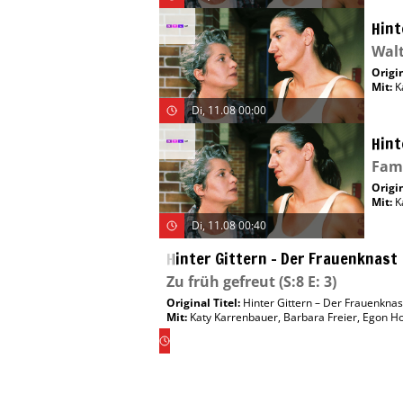
Hint
Walt
Origin
Mit
:
K
Di, 11.08 00:00
Hint
Fam
Origin
Mit
:
K
Di, 11.08 00:40
Hinter Gittern – Der Frauenknast
Zu früh gefreut
(S:8 E: 3)
Original Titel:
Hinter Gittern – Der Frauenknas
Mit
:
Katy Karrenbauer
,
Barbara Freier
,
Egon H
Di,
11.08
01:30