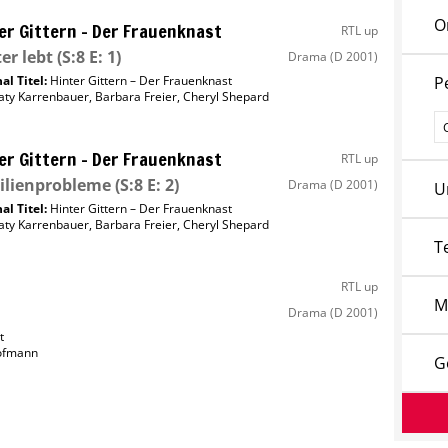
O
er Gittern – Der Frauenknast
RTL up
er lebt
(S:8 E: 1)
Drama
(D 2001)
al Titel:
Hinter Gittern – Der Frauenknast
P
aty Karrenbauer
,
Barbara Freier
,
Cheryl Shepard
P
er Gittern – Der Frauenknast
RTL up
ilienprobleme
(S:8 E: 2)
Drama
(D 2001)
U
al Titel:
Hinter Gittern – Der Frauenknast
aty Karrenbauer
,
Barbara Freier
,
Cheryl Shepard
T
RTL up
M
Drama
(D 2001)
t
ofmann
G