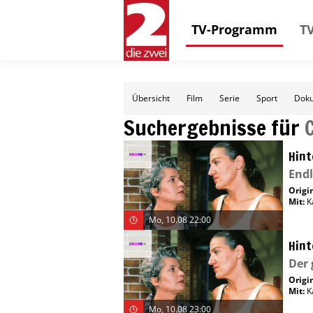
TV-Programm
TV
Übersicht
Film
Serie
Sport
Doku
Suchergebnisse für
Hint
Endl
Origin
Mit
:
K
Mo, 10.08 22:00
Hint
Der 
Origin
Mit
:
K
Mo, 10.08 23:00