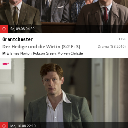
So, 09.08 04:30
Grantchester
One
Der Heilige und die Wirtin
(S:2 E: 3)
Drama
(GB 2016)
Mit
:
James Norton
,
Robson Green
,
Morven Christie
Mo, 10.08 22:10