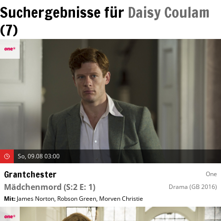
Suchergebnisse für
Daisy Coulam
(
7
)
So, 09.08 03:00
Grantchester
One
Mädchenmord
(S:2 E: 1)
Drama
(GB 2016)
Mit
:
James Norton
,
Robson Green
,
Morven Christie