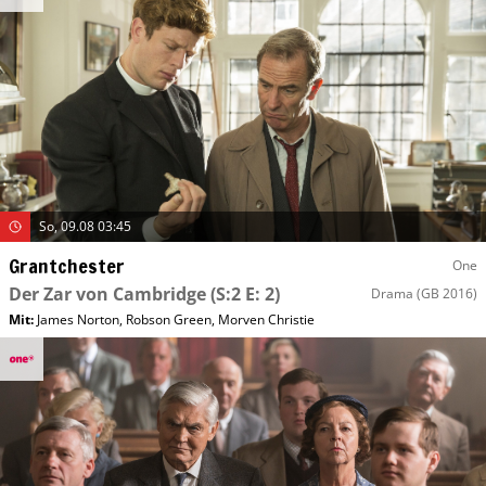
So, 09.08 03:45
Grantchester
One
Der Zar von Cambridge
(S:2 E: 2)
Drama
(GB 2016)
Mit
:
James Norton
,
Robson Green
,
Morven Christie