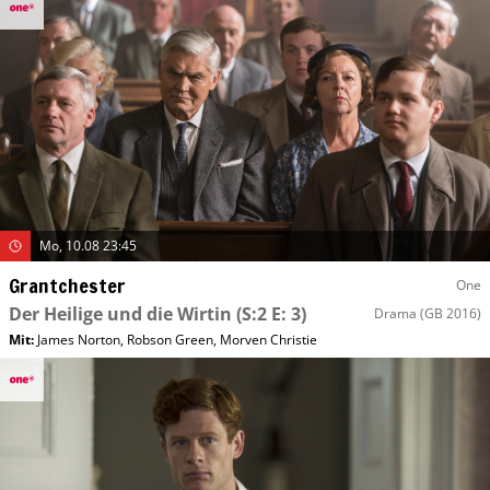
Mo, 10.08 23:45
Grantchester
One
Der Heilige und die Wirtin
(S:2 E: 3)
Drama
(GB 2016)
Mit
:
James Norton
,
Robson Green
,
Morven Christie