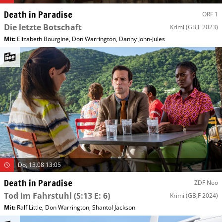
Death in Paradise
ORF 1
Die letzte Botschaft
Krimi
(GB,F 2023)
Mit
:
Elizabeth Bourgine
,
Don Warrington
,
Danny John-Jules
Do, 13.08 13:05
Death in Paradise
ZDF Neo
Tod im Fahrstuhl
(S:13 E: 6)
Krimi
(GB,F 2024)
Mit
:
Ralf Little
,
Don Warrington
,
Shantol Jackson