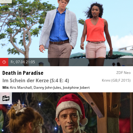
Fr, 07.08 21:05
Death in Paradise
ZDF Neo
Im Schein der Kerze
(S:4 E: 4)
Krimi
(GB,F 2015)
Mit
:
Kris Marshall
,
Danny John-Jules
,
Joséphine Jobert