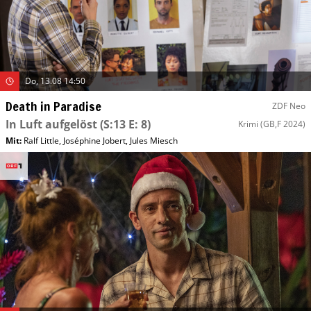
Do, 13.08 14:50
Death in Paradise
ZDF Neo
In Luft aufgelöst
(S:13 E: 8)
Krimi
(GB,F 2024)
Mit
:
Ralf Little
,
Joséphine Jobert
,
Jules Miesch