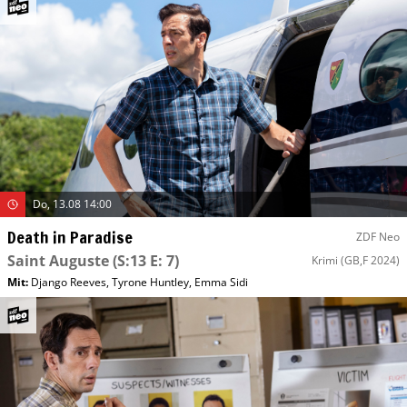
Do, 13.08 14:00
Death in Paradise
ZDF Neo
Saint Auguste
(S:13 E: 7)
Krimi
(GB,F 2024)
Mit
:
Django Reeves
,
Tyrone Huntley
,
Emma Sidi