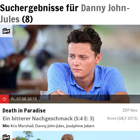
Suchergebnisse für
Danny John-
Jules
(
8
)
Fr, 07.08 20:15
Death in Paradise
ZDF Neo
Ein bitterer Nachgeschmack
(S:4 E: 3)
Krimi
(GB,F 2015)
Mit
:
Kris Marshall
,
Danny John-Jules
,
Joséphine Jobert