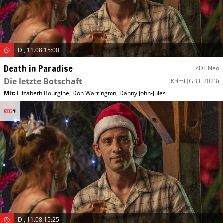
Di, 11.08 15:00
Death in Paradise
ZDF Neo
Die letzte Botschaft
Krimi
(GB,F 2023)
Mit
:
Elizabeth Bourgine
,
Don Warrington
,
Danny John-Jules
Di, 11.08 15:25