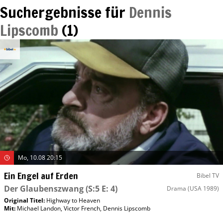
Suchergebnisse für
Dennis
Lipscomb
(
1
)
Mo, 10.08 20:15
Ein Engel auf Erden
Bibel TV
Der Glaubenszwang
(S:5 E: 4)
Drama
(USA 1989)
Original Titel:
Highway to Heaven
Mit
:
Michael Landon
,
Victor French
,
Dennis Lipscomb