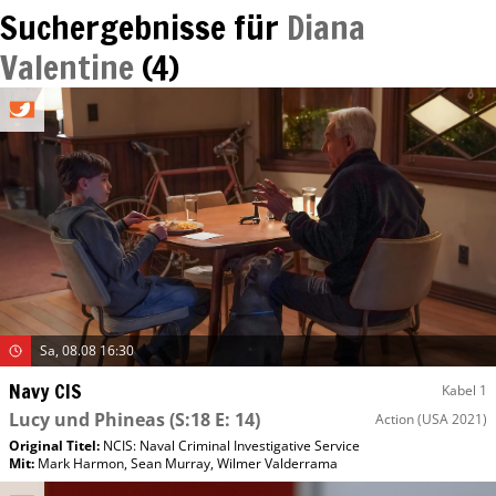
Suchergebnisse für
Diana
Valentine
(
4
)
Sa, 08.08 16:30
Navy CIS
Kabel 1
Lucy und Phineas
(S:18 E: 14)
Action
(USA 2021)
Original Titel:
NCIS: Naval Criminal Investigative Service
Mit
:
Mark Harmon
,
Sean Murray
,
Wilmer Valderrama