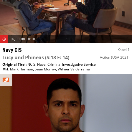
Di, 11.08 10:10
Navy CIS
Kabel 1
Lucy und Phineas
(S:18 E: 14)
Action
(USA 2021)
Original Titel:
NCIS: Naval Criminal Investigative Service
Mit
:
Mark Harmon
,
Sean Murray
,
Wilmer Valderrama