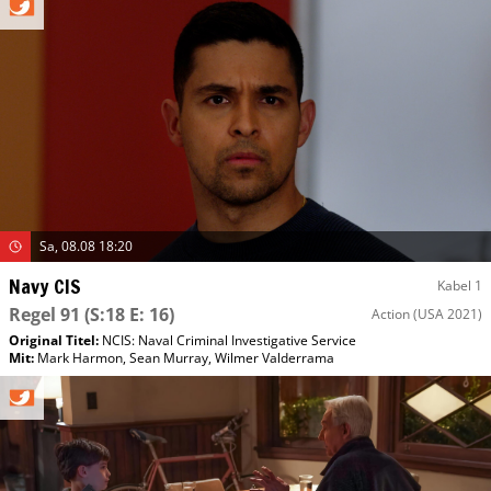
Sa, 08.08 18:20
Navy CIS
Kabel 1
Regel 91
(S:18 E: 16)
Action
(USA 2021)
Original Titel:
NCIS: Naval Criminal Investigative Service
Mit
:
Mark Harmon
,
Sean Murray
,
Wilmer Valderrama