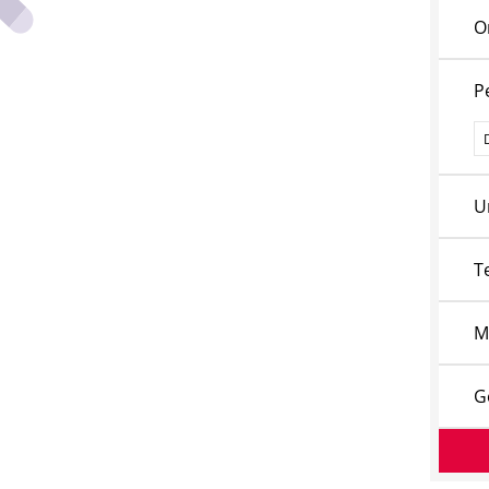
O
P
P
U
T
M
G