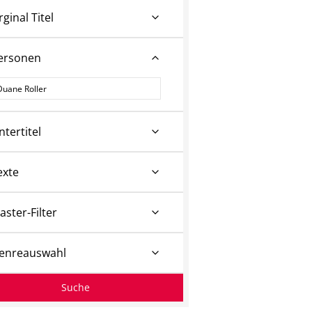
rginal Titel
ersonen
ersonen
ntertitel
exte
aster-Filter
enreauswahl
Suche