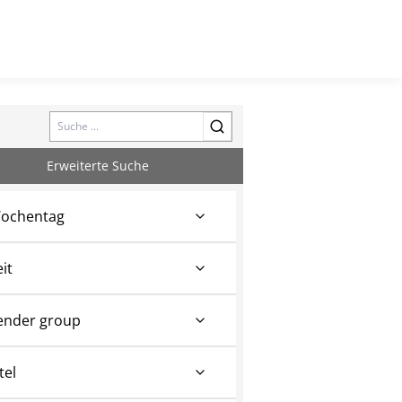
Search
Erweiterte Suche
ochentag
eit
ender group
tel