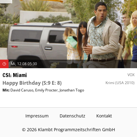
Mi, 12.08 05:30
CSI: Miami
VOX
Happy Birthday
(S:9 E: 8)
Krimi
(USA 2010)
Mit
:
David Caruso
,
Emily Procter
,
Jonathan Togo
Impressum
Datenschutz
Kontakt
©
2026
Klambt Programmzeitschriften GmbH