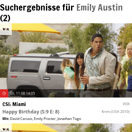
Suchergebnisse für
Emily Austin
(
2
)
Di, 11.08 14:05
CSI: Miami
VOX
Happy Birthday
(S:9 E: 8)
Krimi
(USA 2010)
Mit
:
David Caruso
,
Emily Procter
,
Jonathan Togo